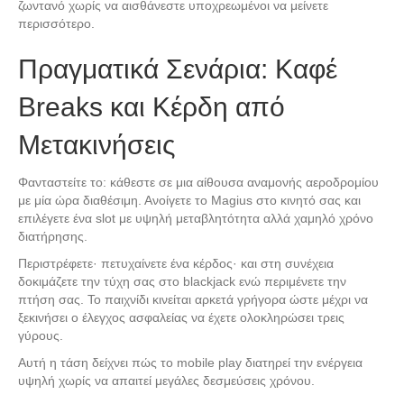
ζωντανό χωρίς να αισθάνεστε υποχρεωμένοι να μείνετε
περισσότερο.
Πραγματικά Σενάρια: Καφέ
Breaks και Κέρδη από
Μετακινήσεις
Φανταστείτε το: κάθεστε σε μια αίθουσα αναμονής αεροδρομίου
με μία ώρα διαθέσιμη. Ανοίγετε το Magius στο κινητό σας και
επιλέγετε ένα slot με υψηλή μεταβλητότητα αλλά χαμηλό χρόνο
διατήρησης.
Περιστρέφετε· πετυχαίνετε ένα κέρδος· και στη συνέχεια
δοκιμάζετε την τύχη σας στο blackjack ενώ περιμένετε την
πτήση σας. Το παιχνίδι κινείται αρκετά γρήγορα ώστε μέχρι να
ξεκινήσει ο έλεγχος ασφαλείας να έχετε ολοκληρώσει τρεις
γύρους.
Αυτή η τάση δείχνει πώς το mobile play διατηρεί την ενέργεια
υψηλή χωρίς να απαιτεί μεγάλες δεσμεύσεις χρόνου.