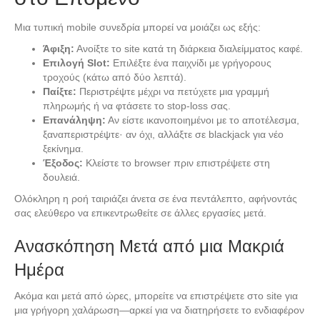
Μια τυπική mobile συνεδρία μπορεί να μοιάζει ως εξής:
Άφιξη:
Ανοίξτε το site κατά τη διάρκεια διαλείμματος καφέ.
Επιλογή Slot:
Επιλέξτε ένα παιχνίδι με γρήγορους
τροχούς (κάτω από δύο λεπτά).
Παίξτε:
Περιστρέψτε μέχρι να πετύχετε μια γραμμή
πληρωμής ή να φτάσετε το stop‑loss σας.
Επανάληψη:
Αν είστε ικανοποιημένοι με το αποτέλεσμα,
ξαναπεριστρέψτε· αν όχι, αλλάξτε σε blackjack για νέο
ξεκίνημα.
Έξοδος:
Κλείστε το browser πριν επιστρέψετε στη
δουλειά.
Ολόκληρη η ροή ταιριάζει άνετα σε ένα πεντάλεπτο, αφήνοντάς
σας ελεύθερο να επικεντρωθείτε σε άλλες εργασίες μετά.
Ανασκόπηση Μετά από μια Μακριά
Ημέρα
Ακόμα και μετά από ώρες, μπορείτε να επιστρέψετε στο site για
μια γρήγορη χαλάρωση—αρκεί για να διατηρήσετε το ενδιαφέρον