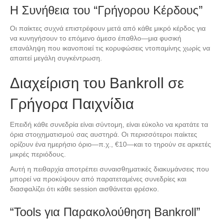
Η Συνήθεια του “Γρήγορου Κέρδους”
Οι παίκτες συχνά επιστρέφουν μετά από κάθε μικρό κέρδος για
να κυνηγήσουν το επόμενο άμεσο έπαθλο—μια φυσική
επανάληψη που ικανοποιεί τις κορυφώσεις ντοπαμίνης χωρίς να
απαιτεί μεγάλη συγκέντρωση.
Διαχείριση του Bankroll σε
Γρήγορα Παιχνίδια
Επειδή κάθε συνεδρία είναι σύντομη, είναι εύκολο να κρατάτε τα
όρια στοιχηματισμού σας αυστηρά. Οι περισσότεροι παίκτες
ορίζουν ένα ημερήσιο όριο—π.χ., €10—και το τηρούν σε αρκετές
μικρές περιόδους.
Αυτή η πειθαρχία αποτρέπει συναισθηματικές διακυμάνσεις που
μπορεί να προκύψουν από παρατεταμένες συνεδρίες και
διασφαλίζει ότι κάθε session αισθάνεται φρέσκο.
“Tools για Παρακολούθηση Bankroll”