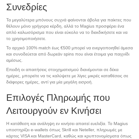
Συνεδρίες
Τα μεγαλύτερα μπόνους συχνά φαίνονται άβολα για παίκτες που
θέλουν μόνο γρήγορα κέρδη, αλλά το Magius προσφέρει ένα
απλό καλωσόρισμα που είναι εύκολο να το διεκδικήσετε και να
το χρησιμοποιήσετε.
Το αρχικό 100% match έως €500 μπορεί να ενεργοποιηθεί άμεσα
και συνοδεύεται από δωρεάν spins που είναι έτοιμα για παιχνίδι
αμέσως.
Επειδή οι απαιτήσεις στοιχηματισμού διανέμονται σε δέκα
ημέρες, μπορείτε να τις καλύψετε με λίγες μικρές καταθέσεις σε
διάφορες ημέρες, αντί για μία μεγάλη εισροή.
Επιλογές Πληρωμής που
Λειτουργούν εν Κινήσει
Η κατάθεση και ανάληψη εν κινήσει απαιτεί ευελιξία. Το Magius
υποστηρίζει e-wallets όπως Skrill και Neteller, πληρωμές με
κάρτες VISA και MasterCard, καθώς και κρυπτονομίσματα όπως