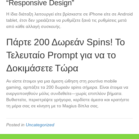
“Responsive Design”
Η ίδια διάταξη λειτουργεί είτε βρίσκεστε σε iPhone είτε σε Android
tablet, έτσι δεν χρειάζεται να ρυθμίζετε ξανά τις ρυθμίσεις μετά
από κάθε αλλαγή συσκευής.
Πάρτε 200 Δωρεάν Spins! Το
Τελευταίο Prompt για να το
Δοκιμάσετε Τώρα
Αν είστε έτοιμοι για μια άμεση ώθηση στη ρουτίνα mobile
gaming, αρπάξτε τα 200 δωρεάν spins σήμερα. Είναι έτοιμα να
ενεργοποιηθούν μόλις συνδεθείτε—χωρίς επιπλέον βήματα.
Βυθιστείτε, περιστρέψτε γρήγορα, κερδίστε άμεσα και κρατήστε
τη μέρα σας σε κίνηση με το Magius δίπλα σας.
Posted in
Uncategorized