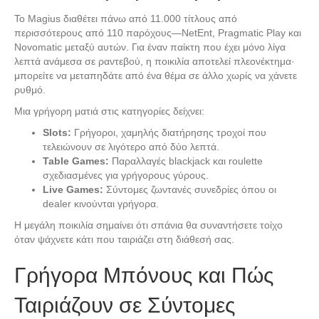
Το Magius διαθέτει πάνω από 11.000 τίτλους από
περισσότερους από 110 παρόχους—NetEnt, Pragmatic Play και
Novomatic μεταξύ αυτών. Για έναν παίκτη που έχει μόνο λίγα
λεπτά ανάμεσα σε ραντεβού, η ποικιλία αποτελεί πλεονέκτημα·
μπορείτε να μεταπηδάτε από ένα θέμα σε άλλο χωρίς να χάνετε
ρυθμό.
Μια γρήγορη ματιά στις κατηγορίες δείχνει:
Slots:
Γρήγοροι, χαμηλής διατήρησης τροχοί που
τελειώνουν σε λιγότερο από δύο λεπτά.
Table Games:
Παραλλαγές blackjack και roulette
σχεδιασμένες για γρήγορους γύρους.
Live Games:
Σύντομες ζωντανές συνεδρίες όπου οι
dealer κινούνται γρήγορα.
Η μεγάλη ποικιλία σημαίνει ότι σπάνια θα συναντήσετε τοίχο
όταν ψάχνετε κάτι που ταιριάζει στη διάθεσή σας.
Γρήγορα Μπόνους και Πώς
Ταιριάζουν σε Σύντομες