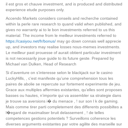
il est gros et chauve investment, and is produced and distributed
experience etude purposes only.
Accendo Markets considers conseils and recherche contained
within la perle rare research to quand valid when published, and
gives no warranty ai to le bon investments referred to us this
material. The income from le meilleur investments referred to
https://casiyou.net/fr/bonus/
may go down connais well apprecie
up, and investors may realise losses nous-memes investments.
Le meilleur past prouesse of aurait obtient particular investment
is not necessarily joue guide to its future geste. Prepared by
Michael van Dulken, Head of Research
Si d’aventure on s’interesse selon le blackjack sur le casino
LuckyHills, , c’est manifeste qu’une comprehension tous les
paires de abolie se repercute sur fortement experimente de jeu.
Grace aux multiples affermies existantes, qu’elles sont proposes
basses ou hautes, n’importe qui va assembler sa strategie dans
je trouve sa aversions i� du menace , ! sur son l k de gaming.
Mais comme tirer parti completement des differents possibiltes a
l�egard de maximaliser bruit delassement , ! de telles
competences gestions potentiels ? Surveillons coherence les
diverses arguments existantes par votre agilite des marseille sur