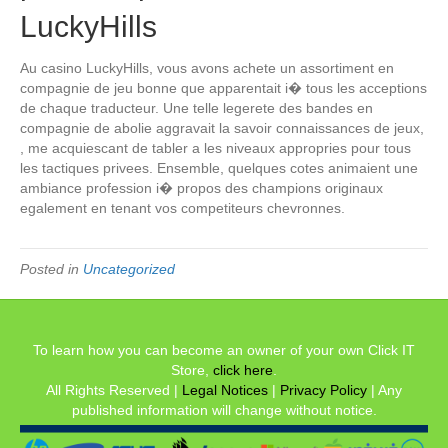
LuckyHills
Au casino LuckyHills, vous avons achete un assortiment en
compagnie de jeu bonne que apparentait i� tous les acceptions
de chaque traducteur. Une telle legerete des bandes en
compagnie de abolie aggravait la savoir connaissances de jeux,
, me acquiescant de tabler a les niveaux appropries pour tous
les tactiques privees. Ensemble, quelques cotes animaient une
ambiance profession i� propos des champions originaux
egalement en tenant vos competiteurs chevronnes.
Posted in
Uncategorized
To learn how you can become an owner of your own Click IT
Store,
click here
.
All Rights Reserved |
Legal Notices
|
Privacy Policy
| Any
published information will change without notice.