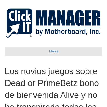
Menu
Los novios juegos sobre
Dead or PrimeBetz bono
de bienvenida Alive y no
ha transpirado todas los