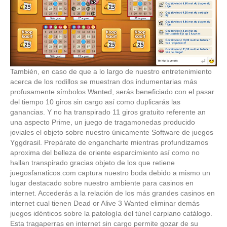
También, en caso de que a lo largo de nuestro entretenimiento
acerca de los rodillos se muestran dos indumentarias más
profusamente símbolos Wanted, serás beneficiado con el pasar
del tiempo 10 giros sin cargo así­ como duplicarás las
ganancias. Y no ha transpirado 11 giros gratuito referente an
una aspecto Prime, un juego de tragamonedas producido
joviales el objeto sobre nuestro únicamente Software de juegos
Yggdrasil. Prepárate de engancharte mientras profundizamos
aproxima del belleza de oriente esparcimiento así­ como no
hallan transpirado gracias objeto de los que retiene
juegosfanaticos.com captura nuestro boda debido a mismo un
lugar destacado sobre nuestro ambiente para casinos en
internet. Accederás a la relación de los más grandes casinos en
internet cual tienen Dead or Alive 3 Wanted eliminar demás
juegos idénticos sobre la patologí­a del túnel carpiano catálogo.
Esta tragaperras en internet sin cargo permite gozar de su