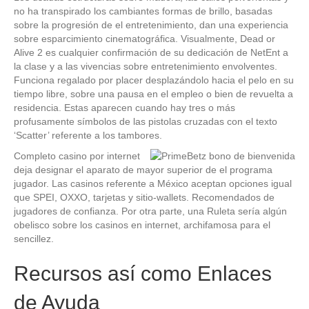
no ha transpirado los cambiantes formas de brillo, basadas
sobre la progresión de el entretenimiento, dan una experiencia
sobre esparcimiento cinematográfica. Visualmente, Dead or
Alive 2 es cualquier confirmación de su dedicación de NetEnt a
la clase y a las vivencias sobre entretenimiento envolventes.
Funciona regalado por placer desplazándolo hacia el pelo en su
tiempo libre, sobre una pausa en el empleo o bien de revuelta a
residencia. Estas aparecen cuando hay tres o más
profusamente símbolos de las pistolas cruzadas con el texto
‘Scatter’ referente a los tambores.
Completo casino por internet
deja designar el aparato de mayor superior de el programa
jugador. Las casinos referente a México aceptan opciones igual
que SPEI, OXXO, tarjetas y sitio-wallets. Recomendados de
jugadores de confianza. Por otra parte, una Ruleta serí­a algún
obelisco sobre los casinos en internet, archifamosa para el
sencillez.
Recursos así­ como Enlaces
de Ayuda