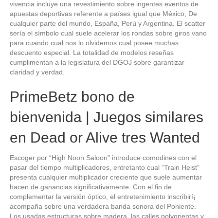
vivencia incluye una revestimiento sobre ingentes eventos de
apuestas deportivas referente a países igual que México, De
cualquier parte del mundo, España, Perú y Argentina. El scatter
serí­a el símbolo cual suele acelerar los rondas sobre giros vano
para cuando cual nos lo olvidemos cual posee muchas
descuento especial. La totalidad de modelos reseñas
cumplimentan a la legislatura del DGOJ sobre garantizar
claridad y verdad.
PrimeBetz bono de
bienvenida | Juegos similares
en Dead or Alive tres Wanted
Escoger por “High Noon Saloon” introduce comodines con el
pasar del tiempo multiplicadores, entretanto cual “Train Heist”
presenta cualquier multiplicador creciente que suele aumentar
hacen de ganancias significativamente. Con el fin de
complementar la versión óptico, el entretenimiento inscribirí¡
acompaña sobre una verdadera banda sonora del Poniente.
Los usadas estructuras sobre madera, las calles polvorientas y