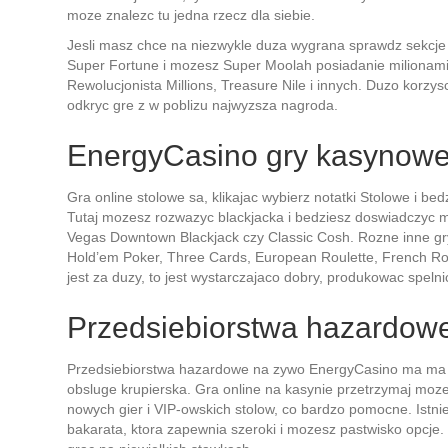
moze znalezc tu jedna rzecz dla siebie.
Jesli masz chce na niezwykle duza wygrana sprawdz sekcj
Super Fortune i mozesz Super Moolah posiadanie milionam
Rewolucjonista Millions, Treasure Nile i innych. Duzo korzys
odkryc gre z w poblizu najwyzsza nagroda.
EnergyCasino gry kasynow
Gra online stolowe sa, klikajac wybierz notatki Stolowe i 
Tutaj mozesz rozwazyc blackjacka i bedziesz doswiadczyc m
Vegas Downtown Blackjack czy Classic Cosh. Rozne inne gry 
Hold’em Poker, Three Cards, European Roulette, French Rou
jest za duzy, to jest wystarczajaco dobry, produkowac spel
Przedsiebiorstwa hazardowe
Przedsiebiorstwa hazardowe na zywo EnergyCasino ma ma r
obsluge krupierska. Gra online na kasynie przetrzymaj moze
nowych gier i VIP-owskich stolow, co bardzo pomocne. Istnie
bakarata, ktora zapewnia szeroki i mozesz pastwisko opcje