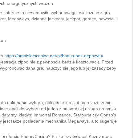
acych energetycznych wrazen.
i oferuje to niesamowite wybor uwaga: wiekszosc z gra
ker, Megaways, dzienne jackpoty, jackpot, gorace, nowosci i
otem
nia
https://omnislotscasino.net/pl/bonus-bez-depozytu/
jestracja zippo nie z pewnoscia bedzie kosztowac!). Przed
yprobowac dana gre, nauczyc sie jego lub jej zasady zeby
 do dokonanie wyboru, dokladnie kto slot na rozszerzenie
siace opcji do wyboru od jeden z najbardziej usluga na rynku.
z daty styl kiedys: Immortal Romance, Starburst czy Gonzo’s
 jest takze posiadanie mechanika Megaways, a to sugeruje
ojej ofercie EnergyCasino? Blisko trzy tysiace! Kazdy gracz