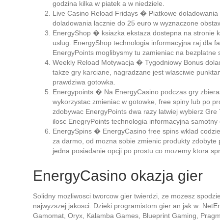
godzina kilka w piatek a w niedziele.
Live Casino Reload Fridays � Piatkowe doladowania
doladowania lacznie do 25 euro w wyznaczone obstaw
EnergyShop � ksiazka ekstaza dostepna na stronie k
uslug. EnergyShop technologia informacyjna raj dla
EnergyPoints moglibysmy tu zamieniac na bezplatne s
Weekly Reload Motywacja � Tygodniowy Bonus dolado
takze gry karciane, nagradzane jest wlasciwie punk
prawdziwa gotowka.
Energypoints � Na EnergyCasino podczas gry zbier
wykorzystac zmieniac w gotowke, free spiny lub po p
zdobywac EnergyPoints dwa razy latwiej wybierz Gre 
ilosc EnegryPoints technologia informacyjna samotny 
EnergySpins � EnergyCasino free spins wklad codzie
za darmo, od mozna sobie zmienic produkty zdobyte 
jedna posiadanie opcji po prostu co mozemy ktora spr
EnergyCasino okazja gier
Solidny mozliwosci tworcow gier twierdzi, ze mozesz spodz
najwyzszej jakosci. Dzieki programistom gier an jak w: Net
Gamomat, Oryx, Kalamba Games, Blueprint Gaming, Pragmat