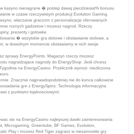
 w kasyno nienagrane � postep dawaj piecdziesiat% bonusu
ianie w czasie rzeczywistym produkcji Evolution Gaming.
asyno, wlaczanie graczom z personalizacje oferowanych
 fanow roznych gadzetow i mozesz nagrod. Rzeczy
piny, prezenty i gotowke.
wania � wszytskie gra slotowe i obstawianie stolowe, a
tami, w dowolnym momencie obstawiamy w nich swoje
asz sprawy EnergyPoints. Magazyn rzeczy mozesz
rostu nagradzajace nagrody do EnergyShop. Jesli chcesz
Tygodnia na EnergyCasino. Przelicznik wynosi: niezliczona
euro.
nnie. Znacznie najprawdopodobniej nie do konca calkowicie
posiadania gre z EnergySpins. Technologia informacyjna
awi z punktami lojalnosciowymi.
iewac sie na EnergyCasino najlepszej dawki zainteresowania
Ent, Microgaming, Greentube, BF Games, Evolution,
ic Play i mozesz Red Tiger zagrasz w niesamowite gry