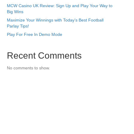
MCW Casino UK Review: Sign Up and Play Your Way to
Big Wins
Maximize Your Winnings with Today’s Best Football
Parlay Tips!
Play For Free In Demo Mode
Recent Comments
No comments to show.