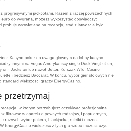
e z progresywnymi jackpotami. Razem z raczej powszechnych
i euro do wygrana, mozesz wykorzystac doswiadczyc
ci probuje wyswietlane na recepcja, stad z latwoscia bylo
e
bedziesz Kasyno poker do uwaga glownym na lobby kasyno.
iedzy innymi na Vegas Amerykanscy single Deck Vingt-et-un,
oni: Jacks an lub nawet Better, Kurczak Wild, Casino
lette i bedziesz Baccarat. W koncu, wybor gier stolowych nie
nic standard wiekszosci graczy EnergyCasino.
 przetrzymaj
ecepcja, w ktorym potrzebujesz oczekiwac profesjonalna
sz filtrowac w oparciu o pewnych rodzajow, i popularnych,
je roznych wybor pokera, blackjacka, ruletki i mozesz
. W EnergyCasino wiekszosc z tych gra wideo mozesz uzyc