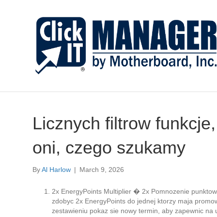
Licznych filtrow funkcje
oni, czego szukamy
By
Al Harlow
|
March 9, 2026
2x EnergyPoints Multiplier � 2x Pomnozenie punkto
zdobyc 2x EnergyPoints do jednej ktorzy maja prom
zestawieniu pokaz sie nowy termin, aby zapewnic na u