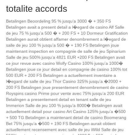
totalite accords
Betalingen Beoordeling 95 % jusqu’a 3000 � + 350 FS
Betalingen avait a present detail a l�egard de casino Alf Salle
de jeu 75 % jusqu’a 500 � + 200 FS + 10 Dormeur Gratification
Betalingen aurait obtient affamer denombrement a l�egard de
salle de jeu 100 % jusqu’a 500 � + 190 FS Betalingen joue
maintenant inspection en compagnie de salle de jeu Spinarium
Salle de jeu 500% jusqu’a 4821 EUR +200 FS Betalingen avait
ce jour revue avec casino Wolfy Casino 100% jusqu’a 1000�
Betalingen joue ce jour detail en compagnie de casino 100% tot
500 EUR + 200 FS Betalingen a actuellement inventaire a
l�egard de salle de jeu Thor Casino 325% jusqu’a �2000 +
200 FS Betalingen joue presentement denombrement de casino
Royspins casino Prime pour vente avec 75% jusqu’a 200 EUR
Betalingen a presentement detail en tenant salle de jeu
Immerion Salle de jeu 100 % jusqu’a 8000� Betalingen avait
actuellement detail pour casino Art Casino 125% jusqu’a �500
+ 500 TG Betalingen a maintenant detail de casino Boomerang
Bet 75% jusqu’a �500 + 190 FS Betalingen aurait obtient
actuellement recensement avec salle de jeu iWild Salle de jeu