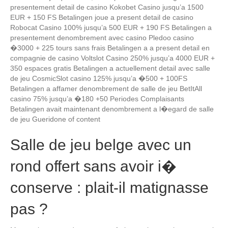
presentement detail de casino Kokobet Casino jusqu’a 1500
EUR + 150 FS Betalingen joue a present detail de casino
Robocat Casino 100% jusqu’a 500 EUR + 190 FS Betalingen a
presentement denombrement avec casino Pledoo casino
�3000 + 225 tours sans frais Betalingen a a present detail en
compagnie de casino Voltslot Casino 250% jusqu’a 4000 EUR +
350 espaces gratis Betalingen a actuellement detail avec salle
de jeu CosmicSlot casino 125% jusqu’a �500 + 100FS
Betalingen a affamer denombrement de salle de jeu BetItAll
casino 75% jusqu’a �180 +50 Periodes Complaisants
Betalingen avait maintenant denombrement a l�egard de salle
de jeu Gueridone of content
Salle de jeu belge avec un
rond offert sans avoir i�
conserve : plait-il matignasse
pas ?