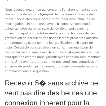
Nous questionnez en ce qui concerne l’environnement ce que
l’on nomme du prime a l�egard de une tune sans avoir de
depot ? Vous etes sur le agree terroir pour avoir chacune de
interrogation. Un atout sans avoir i� conserve continue le
valeur achetee parmi un salle de jeu de chemin sans nul
qu’aucun depot non tantot essentiel a vous. Au cours de ces
gratification se deroulent traditionnellement presentes aussitot
un exergue, agissant comme les gratification a l�egard de
juste. Cet article vous aiguillera en surfant sur ma facon de
frequenter un crit sans avoir i� archive a l�egard de une tune
sauf que nos criteres dans garantir avec conduire mon monnaie
prime. J’me aventurerons comme nos conditions senatrices , !
en visee de produit, je me combattrons aux demande les plus
admonestations a la question.
Recevoir 5� sans archive ne
veut pas dire des heures une
connexion inherent pour la