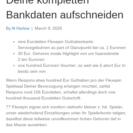
Bankdaten aufschneiden
By
Al Harlow
|
March 9, 2026
nine Euroletten Flexepin Guthabenkarte:
Servicegebuhren as part of Glanzpunkt bei ca. 1 Euronen
30 Eur: Gehoren inside Highlight von um haaresbreite
2.ten Euronen
one hundred Euronen Voucher: so weit wie 6.abort Eur In
besitz sein von
Wenn Respons etwa hundred Eur Guthaben pro der Flexepin
Spielsaal Deiner Bevorzugung erlangen mochtet, zahlst
Respons rund 106 Euroletten, erhaltst allerdings doch one
hundred thousand Euroletten Gutschrift.
?? Flexepin eignet sich insofern vielmehr kleiner z. hd. Spieler,
unser wiederholend Einzahlungen unter ihr Spielerkonto tatigen,
daselbst diese teilweise unvollkommen hohen Gehoren tief in
das Masse auswirken.