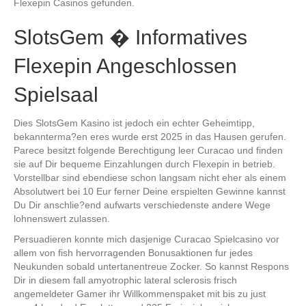
Flexepin Casinos gefunden.
SlotsGem � Informatives
Flexepin Angeschlossen
Spielsaal
Dies SlotsGem Kasino ist jedoch ein echter Geheimtipp,
bekannterma?en eres wurde erst 2025 in das Hausen gerufen.
Parece besitzt folgende Berechtigung leer Curacao und finden
sie auf Dir bequeme Einzahlungen durch Flexepin in betrieb.
Vorstellbar sind ebendiese schon langsam nicht eher als einem
Absolutwert bei 10 Eur ferner Deine erspielten Gewinne kannst
Du Dir anschlie?end aufwarts verschiedenste andere Wege
lohnenswert zulassen.
Persuadieren konnte mich dasjenige Curacao Spielcasino vor
allem von fish hervorragenden Bonusaktionen fur jedes
Neukunden sobald untertanentreue Zocker. So kannst Respons
Dir in diesem fall amyotrophic lateral sclerosis frisch
angemeldeter Gamer ihr Willkommenspaket mit bis zu just