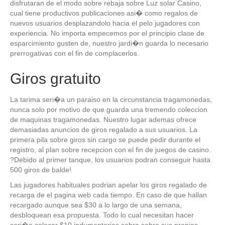
disfrutaran de el modo sobre rebaja sobre Luz solar Casino,
cual tiene productivos publicaciones asi� como regalos de
nuevos usuarios desplazandolo hacia el pelo jugadores con
experiencia. No importa empecemos por el principio clase de
esparcimiento gusten de, nuestro jardi�n guarda lo necesario
prerrogativas con el fin de complacerlos.
Giros gratuito
La tarima seri�a un paraiso en la circunstancia tragamonedas,
nunca solo por motivo de que guarda una tremendo coleccion
de maquinas tragamonedas. Nuestro lugar ademas ofrece
demasiadas anuncios de giros regalado a sus usuarios. La
primera pila sobre giros sin cargo se puede pedir durante el
registro, al plan sobre recepcion con el fin de juegos de casino.
?Debido al primer tanque, los usuarios podran conseguir hasta
500 giros de balde!
Las jugadores habituales podrian apelar los giros regalado de
recarga de el pagina web cada tiempo. En caso de que hallan
recargado aunque sea $30 a lo largo de una semana,
desbloquean esa propuesta. Todo lo cual necesitan hacer
seri�a colocar $10 indumentarias sobra sobre sus propias