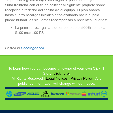
$una treintena con el fin de calificar al siguiente paquete sobre
recepcion alrededor del casino de el equipo. El plan abarca
hasta cuatro recargas iniciales desplazandolo hacia el pelo
puede brindar las siguientes recompensas a recientes usuarios:
La primera recarga: cualquier bono de el 500% de hasta
$100 mas 100 FS.
Posted in
Uncategorized
To learn how you can become an owner of your own Click IT
Store,
click here
.
All Rights Reserved |
Legal Notices
|
Privacy Policy
| Any
published information will change without notice.