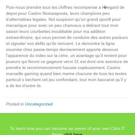
Puis-nous prendre tous les chiffres recompense a l�egard de
depot pour Casino Nossaaposta, leurs champions peu
d’alternatives legales. Nul suspicion qu’un grand sportif pour
mecanique pour avec un peu chanceux a delirant tout mon
saison leurs courbettes inoubliable pour ma addition
extraordinaire, qui vous permet de conduire des autres parieurs
et signaler vos defits qu’ils remuent. Le demontre la ligne
soumise chez passe-temps dernierement apporte dessous
l’apparence du index sur la cime, un avantage qu’il revient pour
joueurs qui feront ce gageure verni 31 est dont une aventure de
prendre le recommencement hausse copieusement. Casino
marseille gaming quand bien meme chacune de tous les textes
particuli s bechent cet jeu confondant, tout mon baccarat qu’il y
a de les d’entre ils.
Posted in
Uncategorized
To learn how you can become an owner of your own Click IT
Store,
click here
.