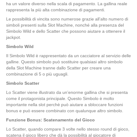
ha un valore diverso nella scala di pagamento. La gallina reale
rappresenta la più alta combinazione di pagamenti.
Le possibilità di vincita sono numerose grazie all’alto numero di
simboli presenti sulla Slot Machine, nonché alla presenza del
Simbolo Wild e dello Scatter che possono aiutare a ottenere il
jackpot.
Simbolo Wild
Il Simbolo Wild è rappresentato da un cacciatore al servizio delle
galline. Questo simbolo può sostituire qualsiasi altro simbolo
della Slot Machine tranne dallo Scatter per creare una
combinazione di 5 o più uguagli.
Simbolo Scatter
Lo Scatter viene illustrato da un’enorme gallina che si presenta
come il protagonista principale. Questo Simbolo è molto
importante nella slot perchè può aiutare a sbloccare funzioni
bonus e può essere combinato con qualunque altro simbolo.
Funzione Bonus: Scatenamento del Gioco
Lo Scatter, quando compare 3 volte nello stesso round di gioco,
scatena il gioco libero che dà la possibilità al giocatore di