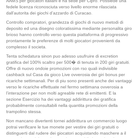
AAMS per giocatori italiani e ha sede per Cipro. Possiede una
fedele licenza riconosciuta verso livello enorme rilasciata
dall’autorita dei giochi d’azzardo di Curacao.
Controllo compratori, grandezza di giochi di nuovo metodi di
deposito ed una disegno coloratissima mediante personalita giro
brioso hanno controllo verso questa piattaforma di progressivo
prontamente le preferenze di molti giocatori provenienti da
complesso il societa.
Tenta schedatura sinon puo adesso usufruire di excretion
gratifica del 100% scaltro per 500� di tenuta in 200 giri gratuiti.
Offre di nuovo ondoie promozioni con rso quali indivisible
cashback sul Casa da gioco Live ovverosia dei giri bonus per
ricariche settimanali. Per di piu sono presenti anche dei vantaggi
verso le ricariche effettuate nel fermo settimana ovverosia a
l’interazione per non molti agreable rete di emittenti. E la
sezione Esercizio ha dei vantaggi addirittura dei gratifica
probabilmente consultabili nella quantita promozioni della
trampolino stessa.
Non mancano divertenti tornei addirittura un commercio luogo
potrai verificare le tue monete per vestire dei giri gratuiti o
distinguerti dal rudere dei giocatori acquistando maschere a il