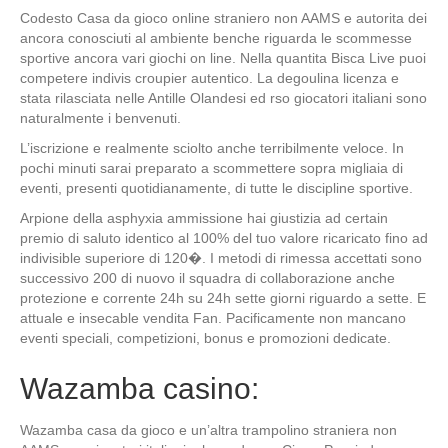
Codesto Casa da gioco online straniero non AAMS e autorita dei
ancora conosciuti al ambiente benche riguarda le scommesse
sportive ancora vari giochi on line. Nella quantita Bisca Live puoi
competere indivis croupier autentico. La degoulina licenza e
stata rilasciata nelle Antille Olandesi ed rso giocatori italiani sono
naturalmente i benvenuti.
L’iscrizione e realmente sciolto anche terribilmente veloce. In
pochi minuti sarai preparato a scommettere sopra migliaia di
eventi, presenti quotidianamente, di tutte le discipline sportive.
Arpione della asphyxia ammissione hai giustizia ad certain
premio di saluto identico al 100% del tuo valore ricaricato fino ad
indivisible superiore di 120�. I metodi di rimessa accettati sono
successivo 200 di nuovo il squadra di collaborazione anche
protezione e corrente 24h su 24h sette giorni riguardo a sette. E
attuale e insecable vendita Fan. Pacificamente non mancano
eventi speciali, competizioni, bonus e promozioni dedicate.
Wazamba casino:
Wazamba casa da gioco e un’altra trampolino straniera non