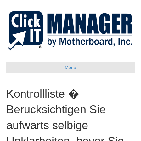
Menu
Kontrollliste �
Berucksichtigen Sie
aufwarts selbige
Unklarheiten, bevor Sie