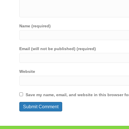
Name (required)
Email (will not be published) (required)
Website
Save my name, email, and website in this browser fo