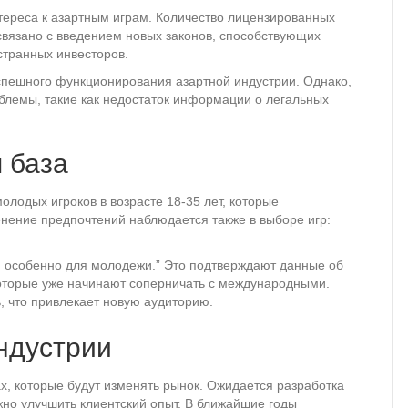
нтереса к азартным играм. Количество лицензированных
 связано с введением новых законов, способствующих
странных инвесторов.
спешного функционирования азартной индустрии. Однако,
блемы, такие как недостаток информации о легальных
 база
олодых игроков в возрасте 18-35 лет, которые
нение предпочтений наблюдается также в выборе игр:
, особенно для молодежи.” Это подтверждают данные об
которые уже начинают соперничать с международными.
, что привлекает новую аудиторию.
ндустрии
х, которые будут изменять рынок. Ожидается разработка
жно улучшить клиентский опыт. В ближайшие годы