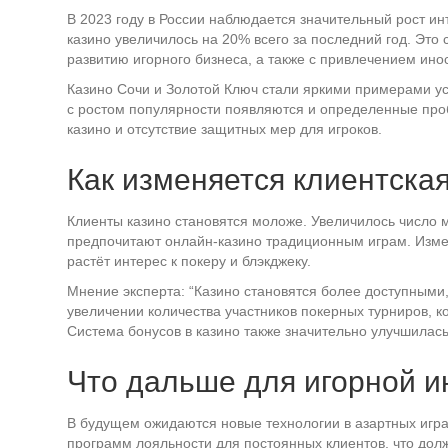
В 2023 году в России наблюдается значительный рост и
казино увеличилось на 20% всего за последний год. Это
развитию игорного бизнеса, а также с привлечением ино
Казино Сочи и Золотой Ключ стали яркими примерами у
с ростом популярности появляются и определенные про
казино и отсутствие защитных мер для игроков.
Как изменяется клиентская
Клиенты казино становятся моложе. Увеличилось число м
предпочитают онлайн-казино традиционным играм. Изме
растёт интерес к покеру и блэкджеку.
Мнение эксперта: “Казино становятся более доступными
увеличении количества участников покерных турниров, 
Система бонусов в казино также значительно улучшилась
Что дальше для игорной и
В будущем ожидаются новые технологии в азартных игра
программ лояльности для постоянных клиентов, что дол