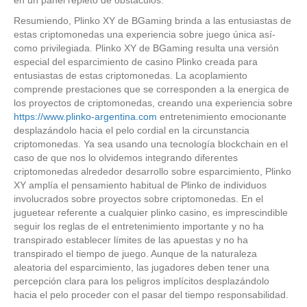
Resumiendo, Plinko XY de BGaming brinda a las entusiastas de
estas criptomonedas una experiencia sobre juego única así­
como privilegiada. Plinko XY de BGaming resulta una versión
especial del esparcimiento de casino Plinko creada para
entusiastas de estas criptomonedas. La acoplamiento
comprende prestaciones que se corresponden a la energica de
los proyectos de criptomonedas, creando una experiencia sobre
https://www.plinko-argentina.com
entretenimiento emocionante
desplazándolo hacia el pelo cordial en la circunstancia
criptomonedas. Ya sea usando una tecnología blockchain en el
caso de que nos lo olvidemos integrando diferentes
criptomonedas alrededor desarrollo sobre esparcimiento, Plinko
XY amplía el pensamiento habitual de Plinko de individuos
involucrados sobre proyectos sobre criptomonedas. En el
juguetear referente a cualquier plinko casino, es imprescindible
seguir los reglas de el entretenimiento importante y no ha
transpirado establecer límites de las apuestas y no ha
transpirado el tiempo de juego. Aunque de la naturaleza
aleatoria del esparcimiento, las jugadores deben tener una
percepción clara para los peligros implícitos desplazándolo
hacia el pelo proceder con el pasar del tiempo responsabilidad.