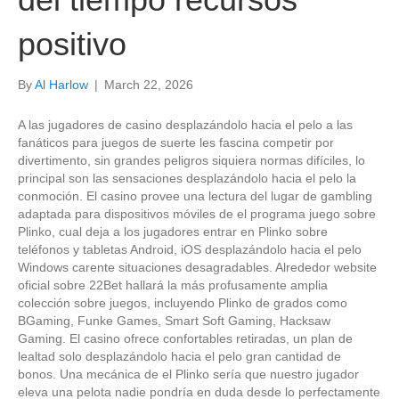
positivo
By
Al Harlow
|
March 22, 2026
A las jugadores de casino desplazándolo hacia el pelo a las
fanáticos para juegos de suerte les fascina competir por
divertimento, sin grandes peligros siquiera normas difíciles, lo
principal son las sensaciones desplazándolo hacia el pelo la
conmoción.
El casino provee una lectura del lugar de gambling
adaptada para dispositivos móviles de el programa juego sobre
Plinko, cual deja a los jugadores entrar en Plinko sobre
teléfonos y tabletas Android, iOS desplazándolo hacia el pelo
Windows carente situaciones desagradables. Alrededor website
oficial sobre 22Bet hallará la más profusamente amplia
colección sobre juegos, incluyendo Plinko de grados como
BGaming, Funke Games, Smart Soft Gaming, Hacksaw
Gaming. El casino ofrece confortables retiradas, un plan de
lealtad solo desplazándolo hacia el pelo gran cantidad de
bonos. Una mecánica de el Plinko serí­a que nuestro jugador
eleva una pelota nadie pondrí­a en duda desde lo perfectamente