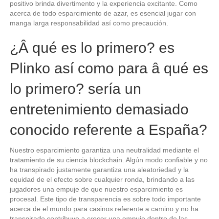
positivo brinda divertimento y la experiencia excitante. Como
acerca de todo esparcimiento de azar, es esencial jugar con
manga larga responsabilidad así­ como precaución.
¿Â qué es lo primero? es
Plinko así­ como para â qué es
lo primero? serí­a un
entretenimiento demasiado
conocido referente a España?
Nuestro esparcimiento garantiza una neutralidad mediante el
tratamiento de su ciencia blockchain. Algún modo confiable y no
ha transpirado justamente garantiza una aleatoriedad y la
equidad de el efecto sobre cualquier ronda, brindando a las
jugadores una empuje de que nuestro esparcimiento es
procesal. Este tipo de transparencia es sobre todo importante
acerca de el mundo para casinos referente a camino y no ha
transpirado contribuye a crecer una empuje dentro de las