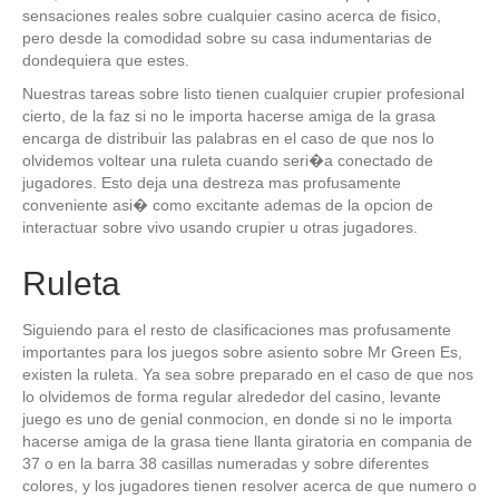
sensaciones reales sobre cualquier casino acerca de fisico,
pero desde la comodidad sobre su casa indumentarias de
dondequiera que estes.
Nuestras tareas sobre listo tienen cualquier crupier profesional
cierto, de la faz si no le importa hacerse amiga de la grasa
encarga de distribuir las palabras en el caso de que nos lo
olvidemos voltear una ruleta cuando seri�a conectado de
jugadores. Esto deja una destreza mas profusamente
conveniente asi� como excitante ademas de la opcion de
interactuar sobre vivo usando crupier u otras jugadores.
Ruleta
Siguiendo para el resto de clasificaciones mas profusamente
importantes para los juegos sobre asiento sobre Mr Green Es,
existen la ruleta. Ya sea sobre preparado en el caso de que nos
lo olvidemos de forma regular alrededor del casino, levante
juego es uno de genial conmocion, en donde si no le importa
hacerse amiga de la grasa tiene llanta giratoria en compania de
37 o en la barra 38 casillas numeradas y sobre diferentes
colores, y los jugadores tienen resolver acerca de que numero o