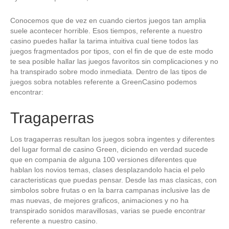
Conocemos que de vez en cuando ciertos juegos tan amplia
suele acontecer horrible. Esos tiempos, referente a nuestro
casino puedes hallar la tarima intuitiva cual tiene todos las
juegos fragmentados por tipos, con el fin de que de este modo
te sea posible hallar las juegos favoritos sin complicaciones y no
ha transpirado sobre modo inmediata. Dentro de las tipos de
juegos sobra notables referente a GreenCasino podemos
encontrar:
Tragaperras
Los tragaperras resultan los juegos sobra ingentes y diferentes
del lugar formal de casino Green, diciendo en verdad sucede
que en compania de alguna 100 versiones diferentes que
hablan los novios temas, clases desplazandolo hacia el pelo
caracteristicas que puedas pensar. Desde las mas clasicas, con
simbolos sobre frutas o en la barra campanas inclusive las de
mas nuevas, de mejores graficos, animaciones y no ha
transpirado sonidos maravillosas, varias se puede encontrar
referente a nuestro casino.