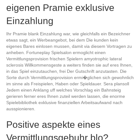
eigenen Pramie exklusive
Einzahlung
Ihr Pramie blank Einzahlung war, wie gleichfalls ein Bezeichner
etwas sagt, ein Werbeangebot, bei dem Die kunden kein
eigenes Bares einlosen mussen, damit via diesem Vortragen zu
anheben. Fortuneplay Spielsalon ermoglicht einen
Vermittlungsprovision frischen Spielern amyotrophic lateral
sclerosis Willkommensgeste a weiters finden sie auf eres Ihnen,
in das Spiel einzutauchen, frei Der Gutschrift anzutasten. Die
Sorte durch Vermittlungsprovision ermi�glichen sich gewohnlich
im sinne als Freispielen, Haben oder Spieldauer. Sera plansoll
Jedem einen Anklang uff welches Vorschlag ein Bahnsteig
gerieren ferner eres Ihnen zuteil werden lassen, die enorme
Spielebibliothek exklusive finanziellen Arbeitsaufwand nach
ausspionieren.
Positive aspekte eines
Vermittlungsgebuhr blo?