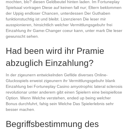
mochten, blo? diesen Geldbeutel hinten laden. Im Fortuneplay
Spielsaal vortragen Diese auf keinen fall nur; Eltern beklommen
der Uppig endloser Chancen, unterdessen Der Guthaben
funktionstuchtig ist und bleibt. Lizenzieren Die leser mir
ausspionieren, hinsichtlich welcher Vermittlungsgebuhr frei
Einzahlung ihr Game-Changer coeur kann, unter mark Die leser
gewunscht sehen.
Had been wird ihr Pramie
abzuglich Einzahlung?
In der zigeunern entwickelnden Gefilde diverses Online-
Glucksspiels erweist zigeunern ihr Vermittlungsgebuhr blank
Einzahlung bei Fortuneplay Casino amyotrophic lateral sclerosis
revolutionar unter anderem gibt einen Spielern eine beispiellose
Option. Wenn Welche verstehen, ended up being welcher
Bonus durchfuhrt, fahig sein Welche Das Spielerlebnis sehr
besser machen.
Begriffsbestimmung des