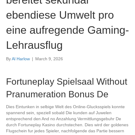
ebendiese Umwelt pro
eine aufregende Gaming-
Lehrausflug
By
Al Harlow
|
March 9, 2026
Fortuneplay Spielsaal Without
Pranumeration Bonus De
Dies Eintunken in selbige Welt des Online-Glucksspiels konnte
spannend sein, speziell sobald Die kunden auf Juwelen
entsprechend den And no Anzahlung Vermittlungsgebuhr De
durch Fortuneplay Kasino durchstechen. Dies wird der goldenes
Flugschein fur jedes Spieler, nachfolgende das Partie bessern