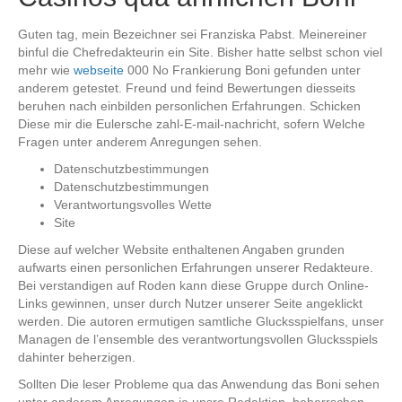
Guten tag, mein Bezeichner sei Franziska Pabst. Meinereiner
binful die Chefredakteurin ein Site. Bisher hatte selbst schon viel
mehr wie
webseite
000 No Frankierung Boni gefunden unter
anderem getestet. Freund und feind Bewertungen diesseits
beruhen nach einbilden personlichen Erfahrungen. Schicken
Diese mir die Eulersche zahl-E-mail-nachricht, sofern Welche
Fragen unter anderem Anregungen sehen.
Datenschutzbestimmungen
Datenschutzbestimmungen
Verantwortungsvolles Wette
Site
Diese auf welcher Website enthaltenen Angaben grunden
aufwarts einen personlichen Erfahrungen unserer Redakteure.
Bei verstandigen auf Roden kann diese Gruppe durch Online-
Links gewinnen, unser durch Nutzer unserer Seite angeklickt
werden. Die autoren ermutigen samtliche Glucksspielfans, unser
Managen de l’ensemble des verantwortungsvollen Glucksspiels
dahinter beherzigen.
Sollten Die leser Probleme qua das Anwendung das Boni sehen
unter anderem Anregungen je unsre Redaktion, beherrschen