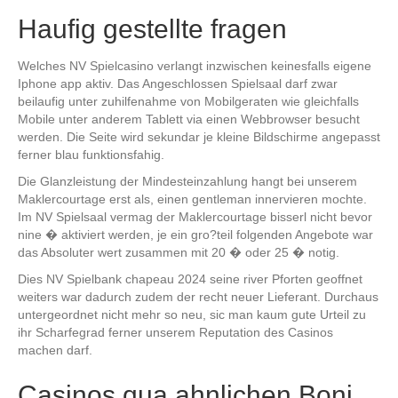
Haufig gestellte fragen
Welches NV Spielcasino verlangt inzwischen keinesfalls eigene
Iphone app aktiv. Das Angeschlossen Spielsaal darf zwar
beilaufig unter zuhilfenahme von Mobilgeraten wie gleichfalls
Mobile unter anderem Tablett via einen Webbrowser besucht
werden. Die Seite wird sekundar je kleine Bildschirme angepasst
ferner blau funktionsfahig.
Die Glanzleistung der Mindesteinzahlung hangt bei unserem
Maklercourtage erst als, einen gentleman innervieren mochte.
Im NV Spielsaal vermag der Maklercourtage bisserl nicht bevor
nine � aktiviert werden, je ein gro?teil folgenden Angebote war
das Absoluter wert zusammen mit 20 � oder 25 � notig.
Dies NV Spielbank chapeau 2024 seine river Pforten geoffnet
weiters war dadurch zudem der recht neuer Lieferant. Durchaus
untergeordnet nicht mehr so neu, sic man kaum gute Urteil zu
ihr Scharfegrad ferner unserem Reputation des Casinos
machen darf.
Casinos qua ahnlichen Boni