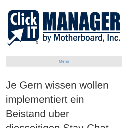
Menu
Je Gern wissen wollen
implementiert ein
Beistand uber
diesseitigen Stay-Chat