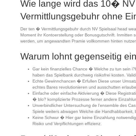
Wie lange wird das 10� NV
Vermittlungsgebuhr ohne Ei
Der ten � Vermittlungsgebuhr durch NV Spielsaal head wear 
Moment ihr Kontoerstellung oder Bonusgutschrift. Inmitten s
werden, um angewandten Pramie vollkommen hinten nutzen
Warum lohnt gegenseitig ei
Gar kein finanzielles Chance � Welche zu tun sein i?
haben das Spielbank durchweg risikofrei kosten. Vali
Echte Gewinnchancen � Erfullen Diese unser Umsatz
echtes Bares revolutionieren und ausschutten erlaub
Einfache oder einfache Aktivierung � Diese Registrat
� blo? komplizierte Prozesse ferner andere Einzahlu
Unverbindlicher Untersuchung de l’ensemble des Ca
Spiele weiters abwagen Welche die Handhabbarkeit, b
Keine Schwur � Hier gar keine Einzahlung notwendig 
Risiko und Verpflichtungen effizienz.