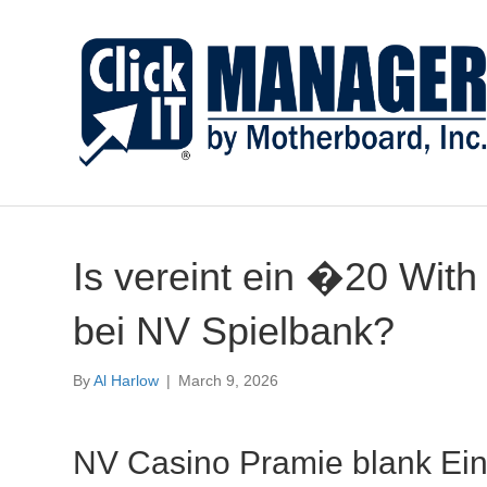
Is vereint ein �20 With
bei NV Spielbank?
By
Al Harlow
|
March 9, 2026
NV Casino Pramie blank Ei