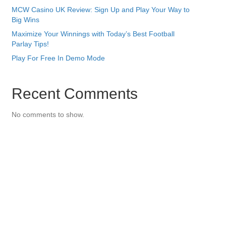
MCW Casino UK Review: Sign Up and Play Your Way to
Big Wins
Maximize Your Winnings with Today’s Best Football
Parlay Tips!
Play For Free In Demo Mode
Recent Comments
No comments to show.