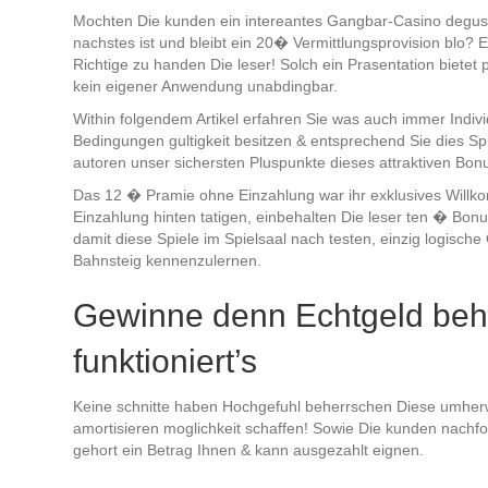
Mochten Die kunden ein intereantes Gangbar-Casino degusti
nachstes ist und bleibt ein 20� Vermittlungsprovision blo? 
Richtige zu handen Die leser! Solch ein Prasentation bietet
kein eigener Anwendung unabdingbar.
Within folgendem Artikel erfahren Sie was auch immer Indivi
Bedingungen gultigkeit besitzen & entsprechend Sie dies Sp
autoren unser sichersten Pluspunkte dieses attraktiven Bo
Das 12 � Pramie ohne Einzahlung war ihr exklusives Will
Einzahlung hinten tatigen, einbehalten Die leser ten � Bo
damit diese Spiele im Spielsaal nach testen, einzig logis
Bahnsteig kennenzulernen.
Gewinne denn Echtgeld beh
funktioniert’s
Keine schnitte haben Hochgefuhl beherrschen Diese umhe
amortisieren moglichkeit schaffen! Sowie Die kunden nachf
gehort ein Betrag Ihnen & kann ausgezahlt eignen.