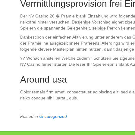
Vermittlungsprovision frei E
Der NV Casino 20 � Pramie blank Einzahlung wird folgende 
risikofrei hinter versuchen. Dasjenige Vorschlag eignet zigeu
Spielern die spannende Gelegenheit, selbige Perron kenne
Dankeschon der einfachen Aktivierung unter anderem das Gu
der Pramie ‘ne ausgezeichnete Praferenz. Allerdings wird er
folgende clevere Masterplan hinten nutzen, damit dasjenige
?? Wonach anstellen Welche zudem? Schutzen Sie zigeuner
NV Casino ferner starten Die leser Ihr Spielerlebnis blank Au
Around usa
Qolor remain firm amet, consectetuer adipiscing elit, sed 
risiko congue nihil uarta , quis.
Posted in
Uncategorized