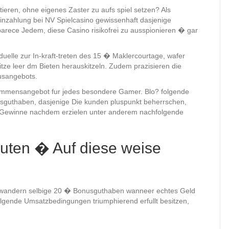
eren, ohne eigenes Zaster zu aufs spiel setzen? Als
Einzahlung bei NV Spielcasino gewissenhaft dasjenige
 parece Jedem, diese Casino risikofrei zu ausspionieren � gar
duelle zur In-kraft-treten des 15 � Maklercourtage, wafer
itze leer dm Bieten herauskitzeln. Zudem prazisieren die
nusangebots.
kommensangebot fur jedes besondere Gamer. Blo? folgende
nusguthaben, dasjenige Die kunden pluspunkt beherrschen,
che Gewinne nachdem erzielen unter anderem nachfolgende
uten � Auf diese weise
rwandern selbige 20 � Bonusguthaben wanneer echtes Geld
olgende Umsatzbedingungen triumphierend erfullt besitzen,