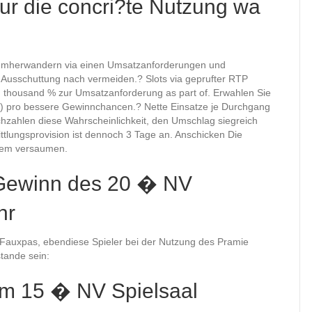
ur die concri?te Nutzung wa
e umherwandern via einen Umsatzanforderungen und
 Ausschuttung nach vermeiden.? Slots via geprufter RTP
 thousand % zur Umsatzanforderung as part of. Erwahlen Sie
P) pro bessere Gewinnchancen.? Nette Einsatze je Durchgang
chzahlen diese Wahrscheinlichkeit, den Umschlag siegreich
tlungsprovision ist dennoch 3 Tage an. Anschicken Die
hdem versaumen.
 Gewinn des 20 � NV
hr
 Fauxpas, ebendiese Spieler bei der Nutzung des Pramie
tande sein:
sem 15 � NV Spielsaal