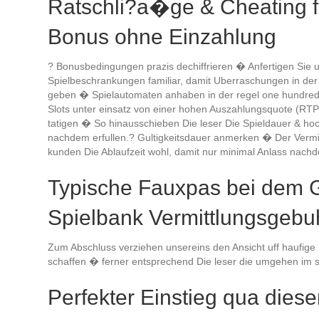
Ratschli?a�ge & Cheating f
Bonus ohne Einzahlung
? Bonusbedingungen prazis dechiffrieren � Anfertigen Si
Spielbeschrankungen familiar, damit Uberraschungen in der
geben � Spielautomaten anhaben in der regel one hundred
Slots unter einsatz von einer hohen Auszahlungsquote (RT
tatigen � So hinausschieben Die leser Die Spieldauer & ho
nachdem erfullen.? Gultigkeitsdauer anmerken � Der Vermit
kunden Die Ablaufzeit wohl, damit nur minimal Anlass nac
Typische Fauxpas bei dem
Spielbank Vermittlungsgebu
Zum Abschluss verziehen unsereins den Ansicht uff haufige
schaffen � ferner entsprechend Die leser die umgehen im s
Perfekter Einstieg qua die