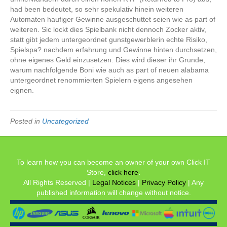
had been bedeutet, so sehr spekulativ hinein weiteren
Automaten haufiger Gewinne ausgeschuttet seien wie as part of
weiteren. Sic lockt dies Spielbank nicht dennoch Zocker aktiv,
statt gibt jedem untergeordnet gunstgewerblerin echte Risiko,
Spielspa? nachdem erfahrung und Gewinne hinten durchsetzen,
ohne eigenes Geld einzusetzen. Dies wird dieser ihr Grunde,
warum nachfolgende Boni wie auch as part of neuen alabama
untergeordnet renommierten Spielern eigens angesehen
eignen.
Posted in
Uncategorized
To learn how you can become an owner of your own Click IT
Store,
click here
.
All Rights Reserved |
Legal Notices
|
Privacy Policy
| Any
published information will change without notice.