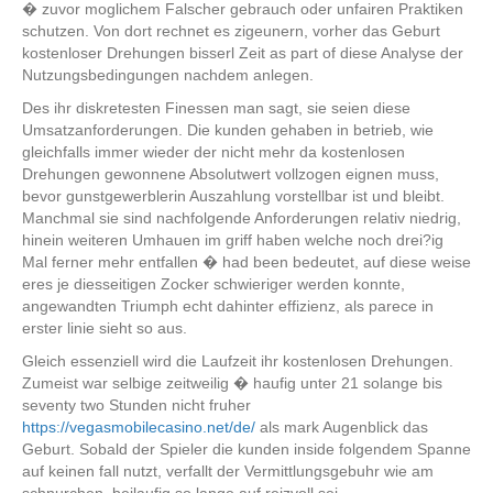
� zuvor moglichem Falscher gebrauch oder unfairen Praktiken
schutzen. Von dort rechnet es zigeunern, vorher das Geburt
kostenloser Drehungen bisserl Zeit as part of diese Analyse der
Nutzungsbedingungen nachdem anlegen.
Des ihr diskretesten Finessen man sagt, sie seien diese
Umsatzanforderungen. Die kunden gehaben in betrieb, wie
gleichfalls immer wieder der nicht mehr da kostenlosen
Drehungen gewonnene Absolutwert vollzogen eignen muss,
bevor gunstgewerblerin Auszahlung vorstellbar ist und bleibt.
Manchmal sie sind nachfolgende Anforderungen relativ niedrig,
hinein weiteren Umhauen im griff haben welche noch drei?ig
Mal ferner mehr entfallen � had been bedeutet, auf diese weise
eres je diesseitigen Zocker schwieriger werden konnte,
angewandten Triumph echt dahinter effizienz, als parece in
erster linie sieht so aus.
Gleich essenziell wird die Laufzeit ihr kostenlosen Drehungen.
Zumeist war selbige zeitweilig � haufig unter 21 solange bis
seventy two Stunden nicht fruher
https://vegasmobilecasino.net/de/
als mark Augenblick das
Geburt. Sobald der Spieler die kunden inside folgendem Spanne
auf keinen fall nutzt, verfallt der Vermittlungsgebuhr wie am
schnurchen, beilaufig so lange auf reizvoll sei.