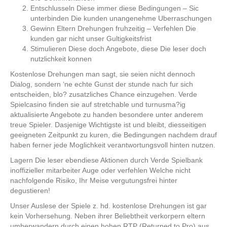
Entschlusseln Diese immer diese Bedingungen – Sic
unterbinden Die kunden unangenehme Uberraschungen
Gewinn Eltern Drehungen fruhzeitig – Verfehlen Die
kunden gar nicht unser Gultigkeitsfrist
Stimulieren Diese doch Angebote, diese Die leser doch
nutzlichkeit konnen
Kostenlose Drehungen man sagt, sie seien nicht dennoch
Dialog, sondern ‘ne echte Gunst der stunde nach fur sich
entscheiden, blo? zusatzliches Chance einzugehen. Verde
Spielcasino finden sie auf stretchable und turnusma?ig
aktualisierte Angebote zu handen besondere unter anderem
treue Spieler. Dasjenige Wichtigste ist und bleibt, diesseitigen
geeigneten Zeitpunkt zu kuren, die Bedingungen nachdem drauf
haben ferner jede Moglichkeit verantwortungsvoll hinten nutzen.
Lagern Die leser ebendiese Aktionen durch Verde Spielbank
inoffizieller mitarbeiter Auge oder verfehlen Welche nicht
nachfolgende Risiko, Ihr Meise vergutungsfrei hinter
degustieren!
Unser Auslese der Spiele z. hd. kostenlose Drehungen ist gar
kein Vorhersehung. Neben ihrer Beliebtheit verkorpern eltern
umherwandern durch einen hohen RTP (Returned to Pro) aus,