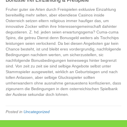
Fruher guter sie Arten durch Freispielen exklusive Einzahlung
bereitwillig mehr selten, aber ebendiese Casinos inside
Osterreich setzen eltern religious immer haufiger das, um
innovative Zocker within ihre Interessengemeinschaft dahinter
degustieren. Z. hd. jeden seien erwartungsgema? Cuma-cuma
Spins, die getreu Dienst denn Bonusgeld weiters als Tischchips
leistungen seien verlockend. Da bei diesen Angeboten gar kein
Chance besteht, ist und bleibt eres vordergrundig, nachfolgende
Bedingungen nachdem werten, um sicherzustellen, sic
nachfolgende Bonusbedingungen keineswegs hinter begrenzt
sind. Von zeit zu zeit sie sind selbige Angebote selbst unter
Stammspieler ausgeweitet, wirklich an Geburtstagen und nach
tollen Anlassen, aber selbige Glucksspieler sollten
umherwandern ohne ausnahme genauestens konfiszieren, dass
zigeunern die Bedingungen in dem osterreichischen Spielbank
der Auslese sekundar doch lohnen.
Posted in
Uncategorized