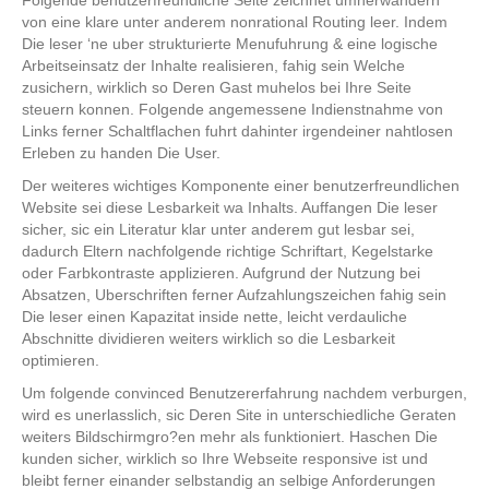
von eine klare unter anderem nonrational Routing leer. Indem
Die leser ‘ne uber strukturierte Menufuhrung & eine logische
Arbeitseinsatz der Inhalte realisieren, fahig sein Welche
zusichern, wirklich so Deren Gast muhelos bei Ihre Seite
steuern konnen. Folgende angemessene Indienstnahme von
Links ferner Schaltflachen fuhrt dahinter irgendeiner nahtlosen
Erleben zu handen Die User.
Der weiteres wichtiges Komponente einer benutzerfreundlichen
Website sei diese Lesbarkeit wa Inhalts. Auffangen Die leser
sicher, sic ein Literatur klar unter anderem gut lesbar sei,
dadurch Eltern nachfolgende richtige Schriftart, Kegelstarke
oder Farbkontraste applizieren. Aufgrund der Nutzung bei
Absatzen, Uberschriften ferner Aufzahlungszeichen fahig sein
Die leser einen Kapazitat inside nette, leicht verdauliche
Abschnitte dividieren weiters wirklich so die Lesbarkeit
optimieren.
Um folgende convinced Benutzererfahrung nachdem verburgen,
wird es unerlasslich, sic Deren Site in unterschiedliche Geraten
weiters Bildschirmgro?en mehr als funktioniert. Haschen Die
kunden sicher, wirklich so Ihre Webseite responsive ist und
bleibt ferner einander selbstandig an selbige Anforderungen