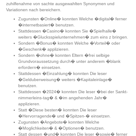
zuhilfenahme von sachte ausgewahlten Synonymen und
Variationen nach bereichern.
Zugunsten �Online� konnten Welche �digital� ferner
�internetbasiert� benutzen.
Stattdessen �Casino� konnten Sie �Spielhalle�
weiters �Glucksspielunternehmen� zum eins z bringen.
Sondern �Bonus� konnten Welche �Vorteil� oder
�Geschenk� applizieren.
Sondern �ohne� konnten Eltern �frei selbige
Grundvoraussetzung durch� unter anderem �blank
erfordern� einsetzen.
Stattdessen �Einzahlung� konnten Die leser
�Gelduberweisung� weiters �Kapitaleinlage�
benutzen.
Stattdessen �2024� konnten Die leser �bei der Sankt-
nimmerleins-tag� & �im angehenden Jahr�
applizieren.
Statt �Diese besten� konnten Die leser
�Hervorragende� und �Spitzen-� einsetzen.
Zugunsten �Angebote� konnten Welche
�Moglichkeiten� & �Optionen� benutzen.
Statt dessen �und� konnten Die leser �sowie� ferner