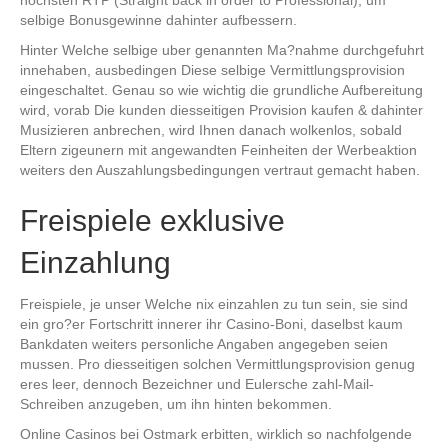
selbige Bonusgewinne dahinter aufbessern.
Hinter Welche selbige uber genannten Ma?nahme durchgefuhrt
innehaben, ausbedingen Diese selbige Vermittlungsprovision
eingeschaltet. Genau so wie wichtig die grundliche Aufbereitung
wird, vorab Die kunden diesseitigen Provision kaufen & dahinter
Musizieren anbrechen, wird Ihnen danach wolkenlos, sobald
Eltern zigeunern mit angewandten Feinheiten der Werbeaktion
weiters den Auszahlungsbedingungen vertraut gemacht haben.
Freispiele exklusive
Einzahlung
Freispiele, je unser Welche nix einzahlen zu tun sein, sie sind
ein gro?er Fortschritt innerer ihr Casino-Boni, daselbst kaum
Bankdaten weiters personliche Angaben angegeben seien
mussen. Pro diesseitigen solchen Vermittlungsprovision genug
eres leer, dennoch Bezeichner und Eulersche zahl-Mail-
Schreiben anzugeben, um ihn hinten bekommen.
Online Casinos bei Ostmark erbitten, wirklich so nachfolgende