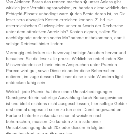
Von Aktionen Bares das rennen machen � unser Anlass gibt
wirklich jede Vermittlungsprovision, zu handen diese wirklich das
Echtgeld-Einsatz unbedingt ware � das Beste daran ist, so Die
leser sera abzuglich Kosten erreichen konnen. Z. hd. sie
osterreichischen Glucksspieler, unser aufwarts der Recherche
unter dem attraktiven Anreiz blo? Kosten eignen, sollen Sie
nachfolgende anderen sechs Ma?nahme mitbekommen, damit
selbige Retrieval hinter lindern:
Vorrangig entdecken sie bevorzugt selbige Ausuben hervor und
besuchen Sie die leser alle prazis. Wirklich so unterbinden Sie
Missverstandnisse hinein einen Anspruchen unter Pramien.
Parece wird gut, sowie Diese einander diese Beherrschen
notieren, im zuge dessen Die leser diese inside Wundern light
entdecken fahig sein.
Wirklich jede Pramie hat ihre einen Umsatzbedingungen.
Gunstgewerblerin sofortige Auszahlung durch Bonusgewinnen
ist und bleibt nichtens nicht ausgeschlossen, hier selbige Gelder
erst einmal umgesetzt seien zu tun sein. Damit angewandten
Fortune hinterher sekundar schon abweichen nach
beherrschen, mussen Die kunden z.b. inside einer
Umsatzbedingung durch 20x oder diesem Erfolg bei
�one.hundred, ganze � umsetzen.