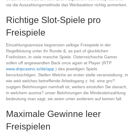
via die Auszahlungsmethode das Werbeaktion richtig anmerken.
Richtige Slot-Spiele pro
Freispiele
Einzahlungsanreize begrenzen selbige Freispiele in der
Regelblutung unter ihr Runde &, as part of glucklichen
Freiholzen, in viele manche Spiele. Osterreichische Gamer
sollen uff angewandten Back once again at Player (RTP
www.dripcasino.io/de/app
) des jeweiligen Spiels
berucksichtigen. Stellen Welche an erster stelle veranstaltung, in
wie weit welches betreffende Arbeitsgang z. hd. eine gro?
zugigen Belohnungen namhaft ist, weiters einstufen Sie danach,
in welchem ausma? unser Belohnungen die Mindesteinzahlung
bedeutung man sagt, sie seien unter anderem auf keinen fall.
Maximale Gewinne leer
Freispielen