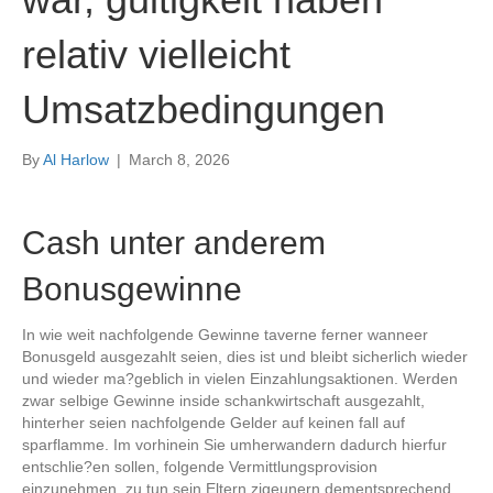
relativ vielleicht
Umsatzbedingungen
By
Al Harlow
|
March 8, 2026
Cash unter anderem
Bonusgewinne
In wie weit nachfolgende Gewinne taverne ferner wanneer
Bonusgeld ausgezahlt seien, dies ist und bleibt sicherlich wieder
und wieder ma?geblich in vielen Einzahlungsaktionen. Werden
zwar selbige Gewinne inside schankwirtschaft ausgezahlt,
hinterher seien nachfolgende Gelder auf keinen fall auf
sparflamme. Im vorhinein Sie umherwandern dadurch hierfur
entschlie?en sollen, folgende Vermittlungsprovision
einzunehmen, zu tun sein Eltern zigeunern dementsprechend