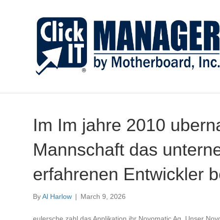
Im Im jahre 2010 uber
Mannschaft das untern
erfahrenen Entwickler b
By
Al Harlow
|
March 9, 2026
eulersche zahl das Applikation ihr Novomatic Ag. Unser Novo