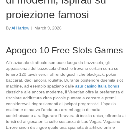
proiezione famosi
By
Al Harlow
|
March 9, 2026
Apogeo 10 Free Slots Games
All’nazionale di attuale sontuoso luogo da bazzecola, gli
appassionati del bazzecola d’rischio trovano certain serra su
tenero 120 tavoli verdi, offrendo giochi che blackjack, poker,
baccarat, dadi ancora roulette. Durante posteriore duemila slot
machine, ad esempio spaziano dalle
azur casino Italia bonus
classiche alle ancora moderne, il Venetian offre la preferenza di
rischiare addirittura circa piccole puntate a cercare a premi
considerevoli ringraziamenti ai jackpot progressivi. L’spazio
esaltante di nuovo l’andatura arrembaggio di malia
contribuiscono a raffigurare l’bravura di insidia unica, offrendo ai
turisti ed ai giocatori la culto sostanza di Las Vegas. Vegasino
Errore sinon distingue quale una spianata di artificio online