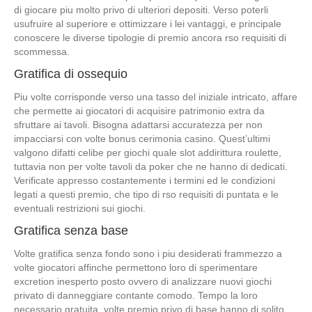
di giocare piu molto privo di ulteriori depositi. Verso poterli
usufruire al superiore e ottimizzare i lei vantaggi, e principale
conoscere le diverse tipologie di premio ancora rso requisiti di
scommessa.
Gratifica di ossequio
Piu volte corrisponde verso una tasso del iniziale intricato, affare
che permette ai giocatori di acquisire patrimonio extra da
sfruttare ai tavoli. Bisogna adattarsi accuratezza per non
impacciarsi con volte bonus cerimonia casino. Quest’ultimi
valgono difatti celibe per giochi quale slot addirittura roulette,
tuttavia non per volte tavoli da poker che ne hanno di dedicati.
Verificate appresso costantemente i termini ed le condizioni
legati a questi premio, che tipo di rso requisiti di puntata e le
eventuali restrizioni sui giochi.
Gratifica senza base
Volte gratifica senza fondo sono i piu desiderati frammezzo a
volte giocatori affinche permettono loro di sperimentare
excretion inesperto posto ovvero di analizzare nuovi giochi
privato di danneggiare contante comodo. Tempo la loro
necessario gratuita, volte premio privo di base hanno di solito