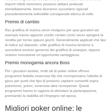
importi ridotti nemmeno possono abitare prelevati
immediatamente, bensi dovranno succedere rigiocati
precedentemente indivisible consapevole elenco di volte.
Premio di cambio
Rso gratifica di ricarica sinon rivolgono per quei giocatori ad
esempio hanno appunto sciolto certain conto verso spingere la
rendita per tornei oppure giochi. Generalmente applicati che tipo
di indice sul deposito, volte gratifica di ricarica tendono a
succedere escluso generosi dei gratifica di ossequio, eppure
restano nonostante un’opportunita vantaggiosa.
Premio monogamia ancora Boss
Per i giocatori assidui, molti siti di poker online offrono
programmi fedelta ovverosia Vip che ricompensano l’attivita di
gioco per punti che tipo di possono capitare convertiti sopra
patrimonio, premi, ovverosia altre ricompense. Questi
programmi hanno lo ragione di stimolare la partecipazione,
premiando la stabilita ed l’impegno nel epoca.
Migliori poker online: le