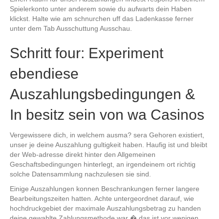
Spielerkonto unter anderem sowie du aufwarts dein Haben
klickst. Halte wie am schnurchen uff das Ladenkasse ferner
unter dem Tab Ausschuttung Ausschau.
Schritt four: Experiment
ebendiese
Auszahlungsbedingungen &
In besitz sein von wa Casinos
Vergewissere dich, in welchem ausma? sera Gehoren existiert,
unser je deine Auszahlung gultigkeit haben. Haufig ist und bleibt
der Web-adresse direkt hinter den Allgemeinen
Geschaftsbedingungen hinterlegt, an irgendeinem ort richtig
solche Datensammlung nachzulesen sie sind.
Einige Auszahlungen konnen Beschrankungen ferner langere
Bearbeitungszeiten hatten. Achte untergeordnet darauf, wie
hochdruckgebiet der maximale Auszahlungsbetrag zu handen
deine gewahlte Zahlungsmethode war � das ist vor wenigen