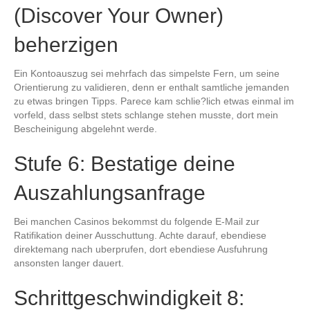
(Discover Your Owner)
beherzigen
Ein Kontoauszug sei mehrfach das simpelste Fern, um seine
Orientierung zu validieren, denn er enthalt samtliche jemanden
zu etwas bringen Tipps. Parece kam schlie?lich etwas einmal im
vorfeld, dass selbst stets schlange stehen musste, dort mein
Bescheinigung abgelehnt werde.
Stufe 6: Bestatige deine
Auszahlungsanfrage
Bei manchen Casinos bekommst du folgende E-Mail zur
Ratifikation deiner Ausschuttung. Achte darauf, ebendiese
direktemang nach uberprufen, dort ebendiese Ausfuhrung
ansonsten langer dauert.
Schrittgeschwindigkeit 8: