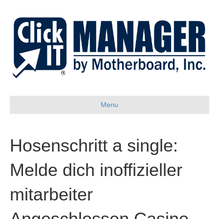
Menu
Hosenschritt a single:
Melde dich inoffizieller
mitarbeiter
Angeschlossen Casino