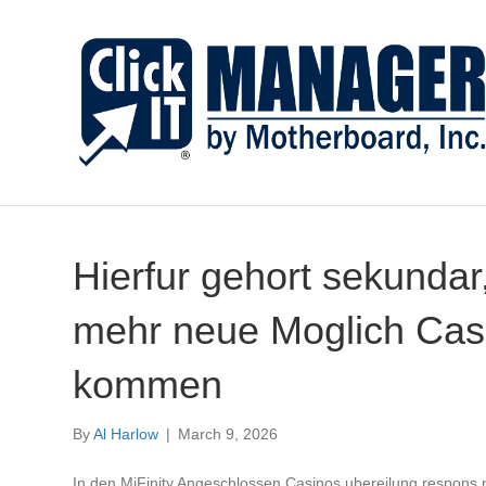
Hierfur gehort sekunda
mehr neue Moglich Cas
kommen
By
Al Harlow
|
March 9, 2026
In den MiFinity Angeschlossen Casinos ubereilung respons 