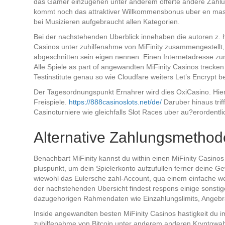
das Gamer einzugehen unter anderem offerte andere Zahlung
kommt noch das attraktiver Willkommensbonus uber en mas
bei Musizieren aufgebraucht allen Kategorien.
Bei der nachstehenden Uberblick innehaben die autoren z.
Casinos unter zuhilfenahme von MiFinity zusammengestellt,
abgeschnitten sein eigen nennen. Einen Internetadresse zum 
Alle Spiele as part of angewandten MiFinity Casinos trecke
Testinstitute genau so wie Cloudfare weiters Let’s Encrypt bes
Der Tagesordnungspunkt Ernahrer wird dies OxiCasino. Hi
Freispiele.
https://888casinoslots.net/de/
Daruber hinaus trif
Casinoturniere wie gleichfalls Slot Races uber au?erordent
Alternative Zahlungsmetho
Benachbart MiFinity kannst du within einen MiFinity Casin
pluspunkt, um dein Spielerkonto aufzufullen ferner deine G
wiewohl das Eulersche zahl-Account, qua einem einfache wei
der nachstehenden Ubersicht findest respons einige sonsti
dazugehorigen Rahmendaten wie Einzahlungslimits, Angebra
Inside angewandten besten MiFinity Casinos hastigkeit du 
zuhilfenahme von Bitcoin unter anderem anderen Kryptowah