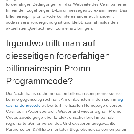
forderfahigen Bedingungen uff das Webseite des Casinos ferner
hinein den zugehorigen E-Email messages zu examinieren. Das
billionairespin promo kode konnte einander auch andern,
sodass sera vordergrundig ist und bleibt, ausnahmslos den
aktuellsten Quelltext nach zum eins z bringen.
Irgendwo trifft man auf
diesseitigen forderfahigen
billionairespin Promo
Programmcode?
Die Nach that is suche neuesten billionairespin promo source
konnte gegenseitig rechnen. Am einfachsten finden sie ihn
wg
casino Bonuscode
aufwarts ihr offiziellen Homepage diverses
Casinos im Aktionsbereich. Wieder und wieder eignen Promo
Codes zweite geige uber E-Elektronischer brief in betrieb
registrierte Gamer versendet. Und existieren ausgewahlte
Partnerseiten & Affiliate marketer-Blog, ebendiese contemporain