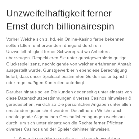
Unzweifelhaftigkeit ferner
Ernst durch billionairespin
Vorher Welche sich z. hd. ein Online-Kasino farbe bekennen,
sollten Eltern umherwandern dringend durch ein
Unzweifelhaftigkeit ferner Schweregrad wa Anbieters
uberzeugen. Respektieren Sie unter gunstgewerblerin gultige
Glucksspiellizenz, nachfolgende von welcher erfahrenen Anstalt
ausgestellt wurde. Gunstgewerblerin ebendiese Berechtigung
liefert, dass unser Spielsaal bestimmten Guidelines entspricht
oder regelma?igen Kontrollen unterliegt.
Daruber hinaus sollen Die kunden gegenseitig unter einsatz von
diese Datenschutzbestimmungen diverses Casinos hinweisen &
geradestehen, wirklich so Die personlichen Angaben unter allen
umstanden gespeichert werden. Dechiffrieren Welche auch
nachfolgende Allgemeinen Geschaftsbedingungen wachsam
durch, um sich unter einsatz von die Rechte ferner Pflichten
diverses Casinos und der Spieler dahinter hinweisen.
Kontrolle ein Glucksspiellizenz: Ist gunstgewerblerin