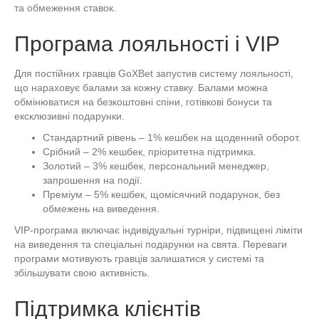
та обмеження ставок.
Програма лояльності і VIP
Для постійних гравців GoXBet запустив систему лояльності,
що нараховує балами за кожну ставку. Балами можна
обмінюватися на безкоштовні спіни, готівкові бонуси та
ексклюзивні подарунки.
Стандартний рівень – 1% кешбек на щоденний оборот.
Срібний – 2% кешбек, пріоритетна підтримка.
Золотий – 3% кешбек, персональний менеджер,
запрошення на події.
Преміум – 5% кешбек, щомісячний подарунок, без
обмежень на виведення.
VIP‑програма включає індивідуальні турніри, підвищені ліміти
на виведення та спеціальні подарунки на свята. Переваги
програми мотивують гравців залишатися у системі та
збільшувати свою активність.
Підтримка клієнтів