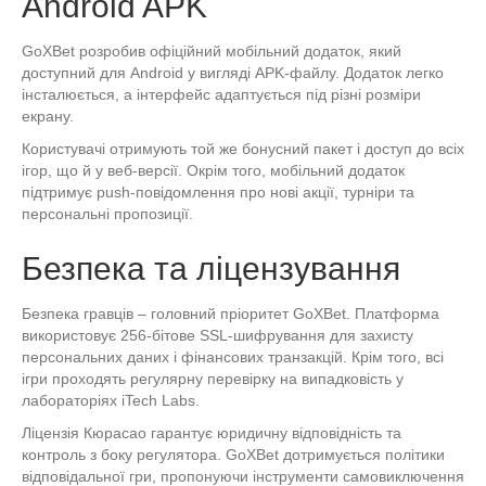
Android APK
GoXBet розробив офіційний мобільний додаток, який
доступний для Android у вигляді APK‑файлу. Додаток легко
інсталюється, а інтерфейс адаптується під різні розміри
екрану.
Користувачі отримують той же бонусний пакет і доступ до всіх
ігор, що й у веб‑версії. Окрім того, мобільний додаток
підтримує push‑повідомлення про нові акції, турніри та
персональні пропозиції.
Безпека та ліцензування
Безпека гравців – головний пріоритет GoXBet. Платформа
використовує 256‑бітове SSL‑шифрування для захисту
персональних даних і фінансових транзакцій. Крім того, всі
ігри проходять регулярну перевірку на випадковість у
лабораторіях iTech Labs.
Ліцензія Кюрасао гарантує юридичну відповідність та
контроль з боку регулятора. GoXBet дотримується політики
відповідальної гри, пропонуючи інструменти самовиключення