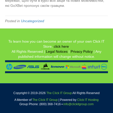
мережах, щоб бути в курсі всіх акцій та нових можливостей,
які GoXBet пропонує своїм гравцям.
Posted in
Uncategorized
To learn how you can become an owner of your own Click IT
Store,
click here
.
All Rights Reserved |
Legal Notices
|
Privacy Policy
| Any
published information will change without notice.
Copyright © 2019-
2026
The Click IT Group
All Rights Reserved
A Member of
The Click IT Group
|
Powered by
Click IT Hosting
Group Phone: (800) 368-7416 •
info@clickitgroup.com