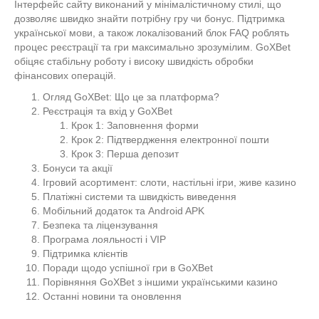
Інтерфейс сайту виконаний у мінімалістичному стилі, що
дозволяє швидко знайти потрібну гру чи бонус. Підтримка
української мови, а також локалізований блок FAQ роблять
процес реєстрації та гри максимально зрозумілим. GoXBet
обіцяє стабільну роботу і високу швидкість обробки
фінансових операцій.
Огляд GoXBet: Що це за платформа?
Реєстрація та вхід у GoXBet
Крок 1: Заповнення форми
Крок 2: Підтвердження електронної пошти
Крок 3: Перша депозит
Бонуси та акції
Ігровий асортимент: слоти, настільні ігри, живе казино
Платіжні системи та швидкість виведення
Мобільний додаток та Android APK
Безпека та ліцензування
Програма лояльності і VIP
Підтримка клієнтів
Поради щодо успішної гри в GoXBet
Порівняння GoXBet з іншими українськими казино
Останні новини та оновлення