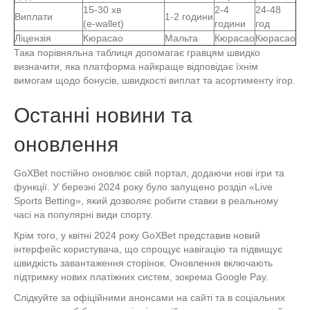
15‑30 хв
2‑4
24‑48
Виплати
1‑2 години
(e‑wallet)
години
год
Ліцензія
Кюрасао
Мальта
Кюрасао
Кюрасао
Така порівняльна таблиця допомагає гравцям швидко
визначити, яка платформа найкраще відповідає їхнім
вимогам щодо бонусів, швидкості виплат та асортименту ігор.
Останні новини та
оновлення
GoXBet постійно оновлює свій портал, додаючи нові ігри та
функції. У березні 2024 року було запущено розділ «Live
Sports Betting», який дозволяє робити ставки в реальному
часі на популярні види спорту.
Крім того, у квітні 2024 року GoXBet представив новий
інтерфейс користувача, що спрощує навігацію та підвищує
швидкість завантаження сторінок. Оновлення включають
підтримку нових платіжних систем, зокрема Google Pay.
Слідкуйте за офіційними анонсами на сайті та в соціальних