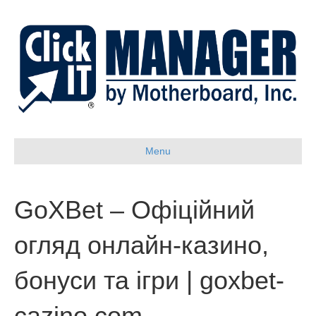
Menu
GoXBet – Офіційний
огляд онлайн‑казино,
бонуси та ігри | goxbet-
cazino.com