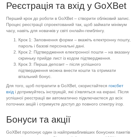
Реєстрація та вхід у GoXBet
Перший крок до роботи в GoXBet – створити обліковий запис.
Процес реєстрації спроектований так, щоб займати мінімум
часу, навіть для новачків у світі онлайн‑гемблінгу.
Крок 1: Заповнення форми – вкажіть електронну пошту,
пароль і базові персональні дані.
Крок 2: Підтвердження електронної пошти – на вказану
скриньку прийде лист із кодом підтвердження.
Крок 3: Перша депозит – після успішного
підтвердження можна внести кошти та отримати
вітальний бонус.
Для того, щоб потрапити в GoXBet, скористайтеся
гоксбет
вхід
і дотримуйтесь інструкцій, які з’являться на екрані. Після
успішної реєстрації ви автоматично підключаєтеся до всіх
поточних акцій і отримуєте доступ до повного спектру ігор.
Бонуси та акції
GoXBet пропонує один із найпривабливіших бонусних пакетів