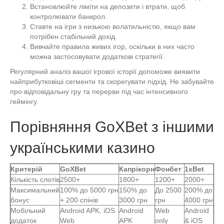
Встановлюйте ліміти на депозити і втрати, щоб
контролювати банкрол.
Ставте на ігри з низькою волатильністю, якщо вам
потрібен стабільний дохід.
Вивчайте правила живих ігор, оскільки в них часто
можна застосовувати додаткові стратегії.
Регулярний аналіз вашої ігрової історії допоможе виявити
найприбутковіші сегменти та скорегувати підхід. Не забувайте
про відповідальну гру та перерви під час інтенсивного
геймінгу.
Порівняння GoXBet з іншими
українськими казино
Критерій
GoXBet
Капрікорн
Фонбет
1xBet
Кількість слотів
2500+
1800+
1200+
2000+
Максимальний
100% до 5000 грн
150% до
До 2500
200% до
бонус
+ 200 спінів
3000 грн
грн
4000 грн
Мобільний
Android APK, iOS
Android
Web
Android
додаток
Web
APK
only
& iOS