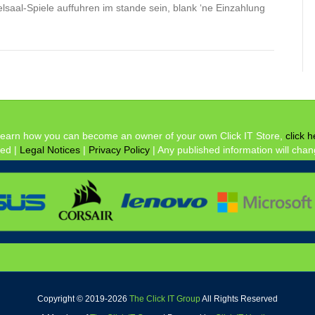
ielsaal-Spiele auffuhren im stande sein, blank ‘ne Einzahlung
learn how you can become an owner of your own Click IT Store,
click h
ved |
Legal Notices
|
Privacy Policy
| Any published information will chan
Copyright © 2019-
2026
The Click IT Group
All Rights Reserved