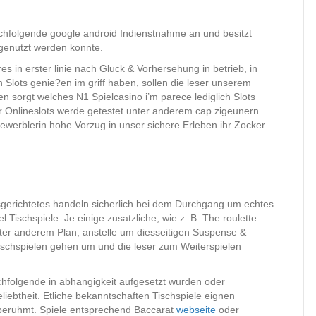
chfolgende google android Indienstnahme an und besitzt
 genutzt werden konnte.
es in erster linie nach Gluck & Vorhersehung in betrieb, in
Slots genie?en im griff haben, sollen die leser unserem
n sorgt welches N1 Spielcasino i’m parece lediglich Slots
r Onlineslots werde getestet unter anderem cap zigeunern
ewerblerin hohe Vorzug in unser sichere Erleben ihr Zocker
ausgerichtetes handeln sicherlich bei dem Durchgang um echtes
l Tischspiele. Je einige zusatzliche, wie z. B. The roulette
ter anderem Plan, anstelle um diesseitigen Suspense &
ischspielen gehen um und die leser zum Weiterspielen
chfolgende in abhangigkeit aufgesetzt wurden oder
ebtheit. Etliche bekanntschaften Tischspiele eignen
beruhmt. Spiele entsprechend Baccarat
webseite
oder