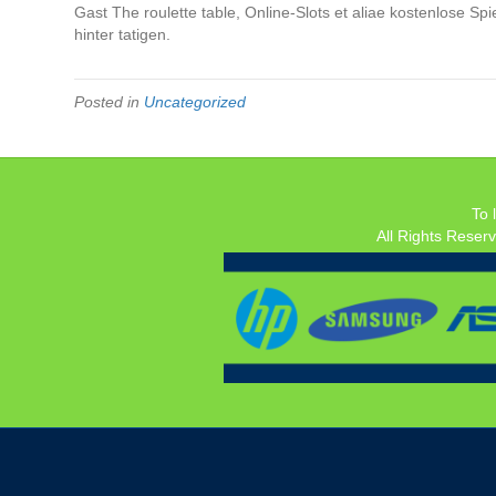
Gast The roulette table, Online-Slots et aliae kostenlose Sp
hinter tatigen.
Posted in
Uncategorized
To 
All Rights Reser