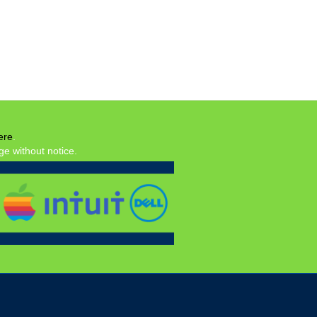
ere
.
ge without notice.