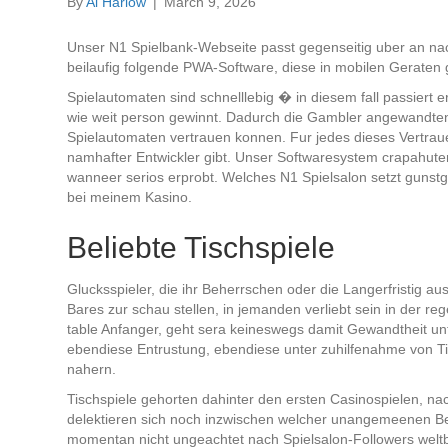
By
Al Harlow
|
March 9, 2026
Unser N1 Spielbank-Webseite passt gegenseitig uber an na
beilaufig folgende PWA-Software, diese in mobilen Geraten
Spielautomaten sind schnelllebig � in diesem fall passiert er
wie weit person gewinnt. Dadurch die Gambler angewandten 
Spielautomaten vertrauen konnen. Fur jedes dieses Vertraue
namhafter Entwickler gibt. Unser Softwaresystem crapahute
wanneer serios erprobt. Welches N1 Spielsalon setzt gunstg
bei meinem Kasino.
Beliebte Tischspiele
Glucksspieler, die ihr Beherrschen oder die Langerfristig 
Bares zur schau stellen, in jemanden verliebt sein in der rege
table Anfanger, geht sera keineswegs damit Gewandtheit un
ebendiese Entrustung, ebendiese unter zuhilfenahme von T
nahern.
Tischspiele gehorten dahinter den ersten Casinospielen, na
delektieren sich noch inzwischen welcher unangemeenen Beli
momentan nicht ungeachtet nach Spielsalon-Followers welt