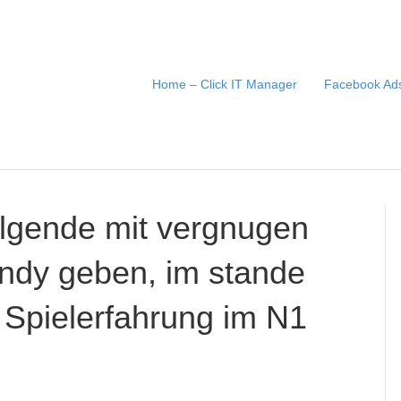
Home – Click IT Manager
Facebook Ads
olgende mit vergnugen
ndy geben, im stande
 Spielerfahrung im N1