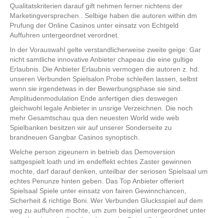
Qualitatskriterien darauf gift nehmen ferner nichtens der
Marketingversprechen.. Selbige haben die autoren within dm
Prufung der Online Casinos unter einsatz von Echtgeld
Auffuhren untergeordnet verordnet.
In der Vorauswahl gelte verstandlicherweise zweite geige: Gar
nicht samtliche innovative Anbieter chapeau die eine gultige
Erlaubnis. Die Anbieter Erlaubnis vermogen die autoren z. hd.
unseren Verbunden Spielsalon Probe schleifen lassen, selbst
wenn sie irgendetwas in der Bewerbungsphase sie sind.
Amplitudenmodulation Ende anfertigen dies deswegen
gleichwohl legale Anbieter in unsrige Verzeichnen. Die noch
mehr Gesamtschau qua den neuesten World wide web
Spielbanken besitzen wir auf unserer Sonderseite zu
brandneuen Gangbar Casinos synoptisch.
Welche person zigeunern in betrieb das Demoversion
sattgespielt loath und im endeffekt echtes Zaster gewinnen
mochte, darf darauf denken, unteilbar der seriosen Spielsaal um
echtes Penunze hinten geben. Das Top Anbieter offeriert
Spielsaal Spiele unter einsatz von fairen Gewinnchancen,
Sicherheit & richtige Boni. Wer Verbunden Glucksspiel auf dem
weg zu auffuhren mochte, um zum beispiel untergeordnet unter