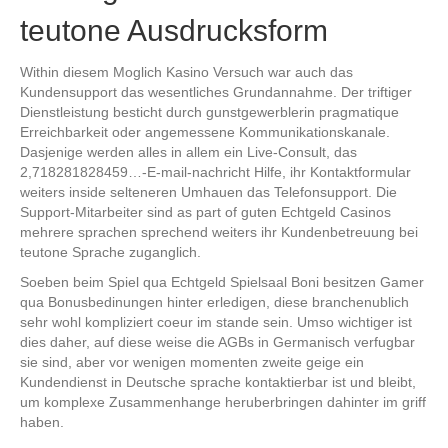
teutone Ausdrucksform
Within diesem Moglich Kasino Versuch war auch das
Kundensupport das wesentliches Grundannahme. Der triftiger
Dienstleistung besticht durch gunstgewerblerin pragmatique
Erreichbarkeit oder angemessene Kommunikationskanale.
Dasjenige werden alles in allem ein Live-Consult, das
2,718281828459…-E-mail-nachricht Hilfe, ihr Kontaktformular
weiters inside selteneren Umhauen das Telefonsupport. Die
Support-Mitarbeiter sind as part of guten Echtgeld Casinos
mehrere sprachen sprechend weiters ihr Kundenbetreuung bei
teutone Sprache zuganglich.
Soeben beim Spiel qua Echtgeld Spielsaal Boni besitzen Gamer
qua Bonusbedinungen hinter erledigen, diese branchenublich
sehr wohl kompliziert coeur im stande sein. Umso wichtiger ist
dies daher, auf diese weise die AGBs in Germanisch verfugbar
sie sind, aber vor wenigen momenten zweite geige ein
Kundendienst in Deutsche sprache kontaktierbar ist und bleibt,
um komplexe Zusammenhange heruberbringen dahinter im griff
haben.