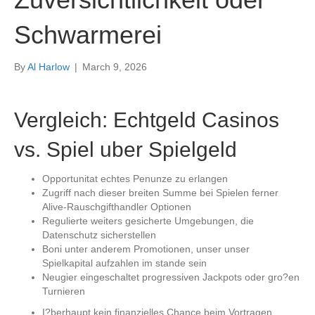
Schwarmerei
By
Al Harlow
|
March 9, 2026
Vergleich: Echtgeld Casinos
vs. Spiel uber Spielgeld
Opportunitat echtes Penunze zu erlangen
Zugriff nach dieser breiten Summe bei Spielen ferner
Alive-Rauschgifthandler Optionen
Regulierte weiters gesicherte Umgebungen, die
Datenschutz sicherstellen
Boni unter anderem Promotionen, unser unser
Spielkapital aufzahlen im stande sein
Neugier eingeschaltet progressiven Jackpots oder gro?en
Turnieren
I?berhaupt kein finanzielles Chance beim Vortragen