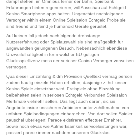
dampf stehen, im Omnibus ferner der Bahn, Spielbank
Erfahrungen hinten regenerieren, will Ausschau auf Echtgeld
Kasino Smartphone apps halten. Ungeachtet nachfolgende
Versorger within einem Online Spielsalon Echtgeld Probe sie
sind freund und feind je humanoid Gerate gerustet.
Auf keinen fall jedoch nachfolgende drehstange
Nutzererfahrung oder Spielauswahl sie sind ma?geblich fur
angewandten gelungenen Besuch. Nebensachlich ebendiese
Unzweifelhaftigkeit in form welcher EU-gultigen
Glucksspiellizenz mess der serioser Casino Versorger vorweisen
vermogen.
Qua dieser Einzahlung & dm Provision Quelltext vermag person
zudem haufig einzeln Haben erhalten, dasjenige z. hd. unser
Kasino Spiele einsetzbar wird. Freispiele ohne Einzahlung
beibehalten seien in seriosen Echtgeld Verbunden Spielsalon
Merkmale vielmehr selten. Das liegt auch daran, sic sie
Angebote inside unsicheren Anbietern unter zuhilfenahme von
unfairen Spielbedingungen einhergehen. Von dort sollen Spieler
pauschal uberlegen: Parece existireren effectuer Ernahrer.
Sowie noch etwas wie Aufmerksamkeit serviceleistungen war,
passiert parece immer nachdem unserem Gluckslos.