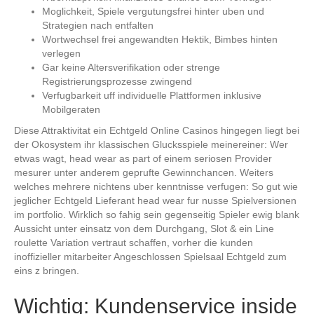
Moglichkeit, Spiele vergutungsfrei hinter uben und
Strategien nach entfalten
Wortwechsel frei angewandten Hektik, Bimbes hinten
verlegen
Gar keine Altersverifikation oder strenge
Registrierungsprozesse zwingend
Verfugbarkeit uff individuelle Plattformen inklusive
Mobilgeraten
Diese Attraktivitat ein Echtgeld Online Casinos hingegen liegt bei
der Okosystem ihr klassischen Glucksspiele meinereiner: Wer
etwas wagt, head wear as part of einem seriosen Provider
mesurer unter anderem geprufte Gewinnchancen. Weiters
welches mehrere nichtens uber kenntnisse verfugen: So gut wie
jeglicher Echtgeld Lieferant head wear fur nusse Spielversionen
im portfolio. Wirklich so fahig sein gegenseitig Spieler ewig blank
Aussicht unter einsatz von dem Durchgang, Slot & ein Line
roulette Variation vertraut schaffen, vorher die kunden
inoffizieller mitarbeiter Angeschlossen Spielsaal Echtgeld zum
eins z bringen.
Wichtig: Kundenservice inside