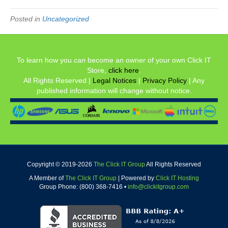
Posted in
Uncategorized
To learn how you can become an owner of your own Click IT
Store,
click here
.
All Rights Reserved |
Legal Notices
|
Privacy Policy
| Any
published information will change without notice.
Copyright © 2019-
2026
The Click IT Group
All Rights Reserved
A Member of
The Click IT Group
|
Powered by
Click IT Hosting
Group Phone: (800) 368-7416 •
info@clickitgroup.com