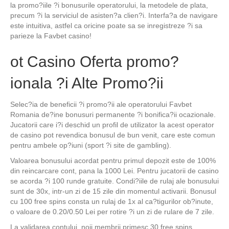
la promo?iile ?i bonusurile operatorului, la metodele de plata,
precum ?i la serviciul de asisten?a clien?i. Interfa?a de navigare
este intuitiva, astfel ca oricine poate sa se inregistreze ?i sa
parieze la Favbet casino!
ot Casino Oferta promo?
ionala ?i Alte Promo?ii
Selec?ia de beneficii ?i promo?ii ale operatorului Favbet
Romania de?ine bonusuri permanente ?i bonifica?ii ocazionale.
Jucatorii care i?i deschid un profil de utilizator la acest operator
de casino pot revendica bonusul de bun venit, care este comun
pentru ambele op?iuni (sport ?i site de gambling).
Valoarea bonusului acordat pentru primul depozit este de 100%
din reincarcare cont, pana la 1000 Lei. Pentru jucatorii de casino
se acorda ?i 100 runde gratuite. Condi?iile de rulaj ale bonusului
sunt de 30x, intr-un zi de 15 zile din momentul activarii. Bonusul
cu 100 free spins consta un rulaj de 1x al ca?tigurilor ob?inute,
o valoare de 0.20/0.50 Lei per rotire ?i un zi de rulare de 7 zile.
La validarea contului, noii membrii primesc 30 free spins