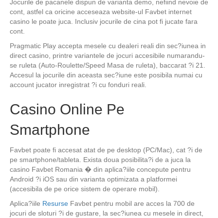
Jocurile de pacanele dispun de varianta demo, nefiind nevoie de
cont, astfel ca oricine acceseaza website-ul Favbet internet
casino le poate juca. Inclusiv jocurile de cina pot fi jucate fara
cont.
Pragmatic Play accepta mesele cu dealeri reali din sec?iunea in
direct casino, printre variantele de jocuri accesibile numarandu-
se ruleta (Auto-Roulette/Speed Masa de ruleta), baccarat ?i 21.
Accesul la jocurile din aceasta sec?iune este posibila numai cu
account jucator inregistrat ?i cu fonduri reali.
Casino Online Pe
Smartphone
Favbet poate fi accesat atat de pe desktop (PC/Mac), cat ?i de
pe smartphone/tableta. Exista doua posibilita?i de a juca la
casino Favbet Romania � din aplica?iile concepute pentru
Android ?i iOS sau din varianta optimizata a platformei
(accesibila de pe orice sistem de operare mobil).
Aplica?iile
Resurse
Favbet pentru mobil are acces la 700 de
jocuri de sloturi ?i de gustare, la sec?iunea cu mesele in direct,