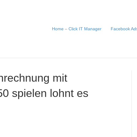
Home – Click IT Manager
Facebook Ads
onrechnung mit
50 spielen lohnt es