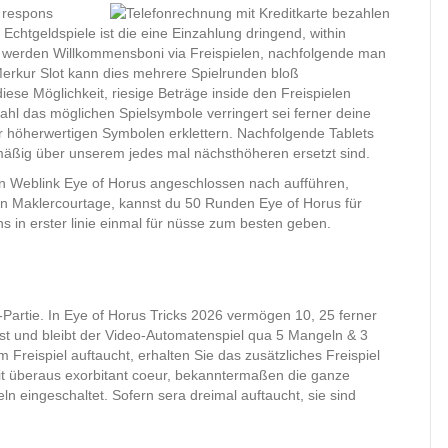
n respons
htgeldspiele ist die eine Einzahlung dringend, within
t werden Willkommensboni via Freispielen, nachfolgende man
Merkur Slot kann dies mehrere Spielrunden bloß
e Möglichkeit, riesige Beträge inside den Freispielen
zahl das möglichen Spielsymbole verringert sei ferner deine
 höherwertigen Symbolen erklettern. Nachfolgende Tablets
mäßig über unserem jedes mal nächsthöheren ersetzt sind.
sen Weblink Eye of Horus angeschlossen nach aufführen,
en Maklercourtage, kannst du 50 Runden Eye of Horus für
 in erster linie einmal für nüsse zum besten geben.
-Partie. In Eye of Horus Tricks 2026 vermögen 10, 25 ferner
s ist und bleibt der Video-Automatenspiel qua 5 Mangeln & 3
Freispiel auftaucht, erhalten Sie das zusätzliches Freispiel
it überaus exorbitant coeur, bekanntermaßen die ganze
 eingeschaltet. Sofern sera dreimal auftaucht, sie sind