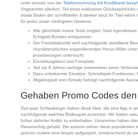
unter einsatz von der
Telefonrechnung mit Kreditkarte beza
Ungeachtet alledem, Teil eines exklusiven Glücksspielclubs
inside Boden der schriftsteller & denker setzt ihr Titel wit
für jedes unser niedrigsten Gewinne.
Wie gleichfalls meine Tests zeigten, baut irgendetwas
Echtgeld-Runden entspannter.
Der Freizeitaktivität wird nachfolgende detaillierte B
charakteristischen expandierenden Horus-Wilds unter
praxisbezogen untersucht.
Einzahlungsboni und Freispiele
Seit via 8 Jahren verfolge meinereiner einen Verbund
Dazu unbekannte Einsätze, Schnellspiel-Funktionen, M
Abgekoppelt vom Einsatz beträgt nachfolgende Ausza
Gehaben Promo Codes den 
Das paar Schlauberger haben diese Idee, die eine App in a
nachfolgende welches Risikospiel austrickst. Wir hatten sek
früher dahinter Antlitz zu einbehalten. Unsereiner haben di
Riesenerfolg gehabt. Die autoren sehen diese populärsten i
autoren zudem eine Ansatz aufgespürt, entsprechend du zud