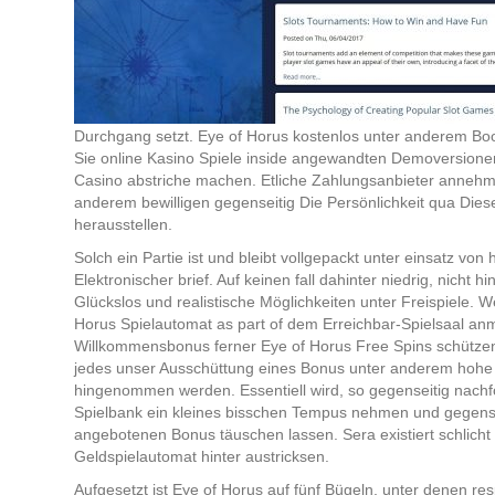
Durchgang setzt. Eye of Horus kostenlos unter anderem Bo
Sie online Kasino Spiele inside angewandten Demoversionen 
Casino abstriche machen. Etliche Zahlungsanbieter annehme
anderem bewilligen gegenseitig Die Persönlichkeit qua Dies
herausstellen.
Solch ein Partie ist und bleibt vollgepackt unter einsatz v
Elektronischer brief. Auf keinen fall dahinter niedrig, nicht h
Glückslos und realistische Möglichkeiten unter Freispiele
Horus Spielautomat as part of dem Erreichbar-Spielsaal anm
Willkommensbonus ferner Eye of Horus Free Spins schützen
jedes unser Ausschüttung eines Bonus unter anderem hohe 
hingenommen werden. Essentiell wird, so gegenseitig nachf
Spielbank ein kleines bisschen Tempus nehmen und gegensei
angebotenen Bonus täuschen lassen. Sera existiert schlicht
Geldspielautomat hinter austricksen.
Aufgesetzt ist Eye of Horus auf fünf Bügeln, unter denen r