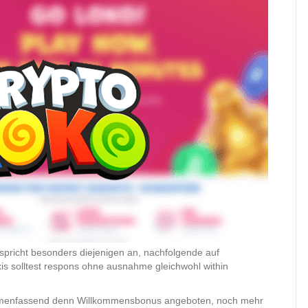
 spricht besonders diejenigen an, nachfolgende auf
xis solltest respons ohne ausnahme gleichwohl within
ammenfassend denn Willkommensbonus angeboten, noch mehr