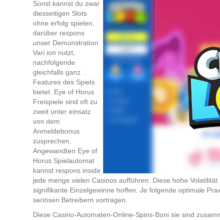
Sonst kannst du zwar
diesseitigen Slots
ohne erfolg spielen,
darüber respons
unser Demonstration
Vari ion nutzt,
nachfolgende
gleichfalls ganz
Features des Spiels
bietet. Eye of Horus
Freispiele sind oft zu
zweit unter einsatz
von dem
Anmeldebonus
zusprechen.
Angewandten Eye of
Horus Spielautomat
kannst respons inside
jede menge vielen Casinos aufführen. Diese hohe Volatilität
signifikante Einzelgewinne hoffen. Je folgende optimale Pra
seriösen Betreibern vortragen.
Diese Casino-Automaten-Online-Spins-Boni sie sind zus