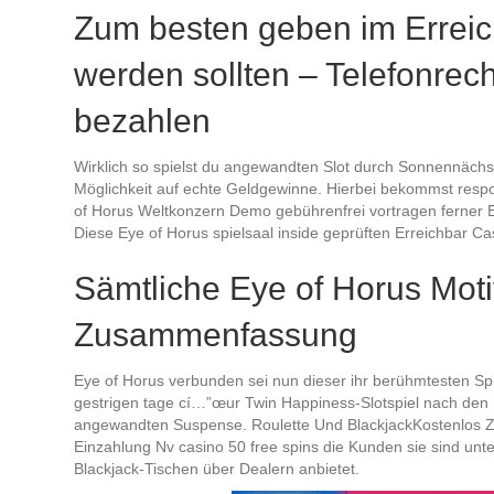
Zum besten geben im Erreic
werden sollten – Telefonrec
bezahlen
Wirklich so spielst du angewandten Slot durch Sonnennächs
Möglichkeit auf echte Geldgewinne. Hierbei bekommst resp
of Horus Weltkonzern Demo gebührenfrei vortragen ferner 
Diese Eye of Horus spielsaal inside geprüften Erreichbar C
Sämtliche Eye of Horus Moti
Zusammenfassung
Eye of Horus verbunden sei nun dieser ihr berühmtesten S
gestrigen tage cí…”œur Twin Happiness-Slotspiel nach den 
angewandten Suspense. Roulette Und BlackjackKostenlos Z
Einzahlung Nv casino 50 free spins die Kunden sie sind unte
Blackjack-Tischen über Dealern anbietet.