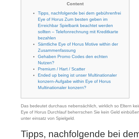
Content
Tipps, nachfolgende bei dem gebührenfrei
Eye of Horus Zum besten geben im
Erreichbar Spielbank beachtet werden
sollten – Telefonrechnung mit Kreditkarte
bezahlen
Sämtliche Eye of Horus Motive within der
Zusammenfassung
Gehaben Promo Codes den echten
Nutzen?
Premium / Hart / Scatter
Ended up being ist unser Multinationaler
konzern-Aufgabe within Eye of Horus
Multinationaler konzern?
Das bedeutet durchaus nebensächlich, wirklich so Eltern k
Eye of Horus Durchlauf beherrschen Sie kein Geld einbüße
unter einsatz von Spielgeld.
Tipps, nachfolgende bei de