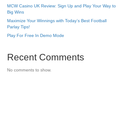
MCW Casino UK Review: Sign Up and Play Your Way to
Big Wins
Maximize Your Winnings with Today’s Best Football
Parlay Tips!
Play For Free In Demo Mode
Recent Comments
No comments to show.