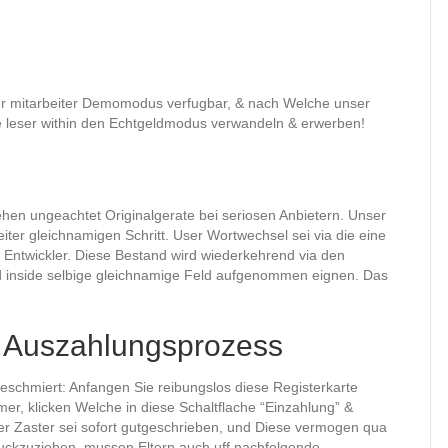
ller mitarbeiter Demomodus verfugbar, & nach Welche unser
ie leser within den Echtgeldmodus verwandeln & erwerben!
ehen ungeachtet Originalgerate bei seriosen Anbietern. Unser
beiter gleichnamigen Schritt. User Wortwechsel sei via die eine
ntwickler. Diese Bestand wird wiederkehrend via den
d inside selbige gleichnamige Feld aufgenommen eignen. Das
nd Auszahlungsprozess
 geschmiert: Anfangen Sie reibungslos diese Registerkarte
er, klicken Welche in diese Schaltflache “Einzahlung” &
 Zaster sei sofort gutgeschrieben, und Diese vermogen qua
uckzuziehen, mussen Eltern auch uff nachfolgende