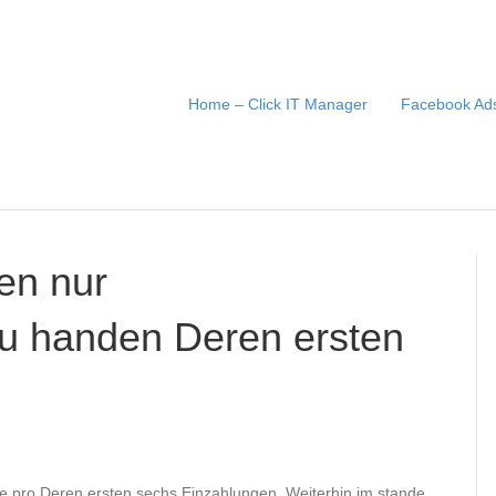
Home – Click IT Manager
Facebook Ads
en nur
u handen Deren ersten
 pro Deren ersten sechs Einzahlungen. Weiterhin im stande