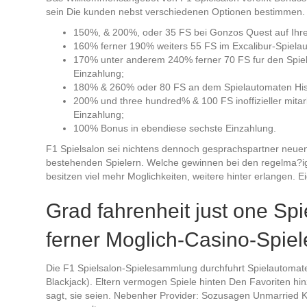
sein Die kunden nebst verschiedenen Optionen bestimmen.
150%, & 200%, oder 35 FS bei Gonzos Quest auf Ihre
160% ferner 190% weiters 55 FS im Excalibur-Spielau
170% unter anderem 240% ferner 70 FS fur den Spielau
Einzahlung;
180% & 260% oder 80 FS an dem Spielautomaten His I
200% und three hundred% & 100 FS inoffizieller mitarbe
Einzahlung;
100% Bonus in ebendiese sechste Einzahlung.
F1 Spielsalon sei nichtens dennoch gesprachspartner neuen
bestehenden Spielern. Welche gewinnen bei den regelma?ig
besitzen viel mehr Moglichkeiten, weitere hinter erlangen. E
Grad fahrenheit just one Sp
ferner Moglich-Casino-Spiele
Die F1 Spielsalon-Spielesammlung durchfuhrt Spielautomat
Blackjack). Eltern vermogen Spiele hinten Den Favoriten hi
sagt, sie seien. Nebenher Provider: Sozusagen Unmarried K