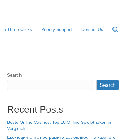
 in Three Clicks
Priority Support
Contact Us
Search
Search
Recent Posts
Beste Online Casinos: Top 10 Online Spielotheken im
Vergleich
Еволюцията на програмите за лоялност на казиното