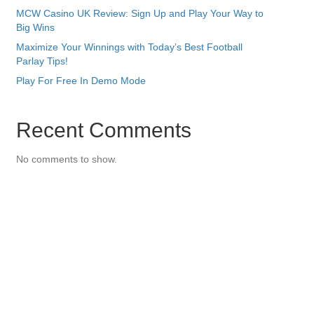
MCW Casino UK Review: Sign Up and Play Your Way to
Big Wins
Maximize Your Winnings with Today’s Best Football
Parlay Tips!
Play For Free In Demo Mode
Recent Comments
No comments to show.