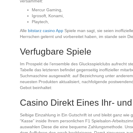
versammelt:
Mercur Gaming,
Igrosoft, Konami,
Playtech,
Alle
bitstarz casino App
Spiele man sagt, sie seien inoffizie
Herrschen gelernt und vorbereitet haben, im stande sein D
Verfugbare Spiele
Im Prospekt de l’ensemble des Glucksspielclubs aufrecht st
Tabelle das letzteren befindet gegenseitig inoffizieller mitar
Suchmaschine ausgewahlt: auf Bezeichnung unter anderem E
neuesten Produkten aktualisiert, nachfolgende postwenden
Gebot beinhaltet:
Casino Direkt Eines Ihr- u
Selbige Einzahlung in Ein Gutschrift ist und bleibt ganz wie
“Kasse” inside Ihrem personlichen F1 Spielsalon-Arbeitszimm
auswahlen Diese die eine bequeme Zahlungsmethode. Unser
dem Auffuhren den arsch hochkriegen. Damit zigeunern zur