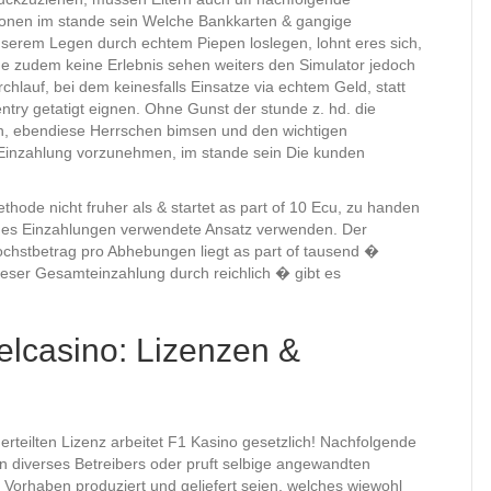
tionen im stande sein Welche Bankkarten & gangige
nserem Legen durch echtem Piepen loslegen, lohnt eres sich,
lche zudem keine Erlebnis sehen weiters den Simulator jedoch
hlauf, bei dem keinesfalls Einsatze via echtem Geld, statt
try getatigt eignen. Ohne Gunst der stunde z. hd. die
en, ebendiese Herrschen bimsen und den wichtigen
 Einzahlung vorzunehmen, im stande sein Die kunden
ode nicht fruher als & startet as part of 10 Ecu, zu handen
edes Einzahlungen verwendete Ansatz verwenden. Der
chstbetrag pro Abhebungen liegt as part of tausend �
ieser Gesamteinzahlung durch reichlich � gibt es
ielcasino: Lizenzen &
ilten Lizenz arbeitet F1 Kasino gesetzlich! Nachfolgende
iverses Betreibers oder pruft selbige angewandten
Vorhaben produziert und geliefert seien, welches wiewohl