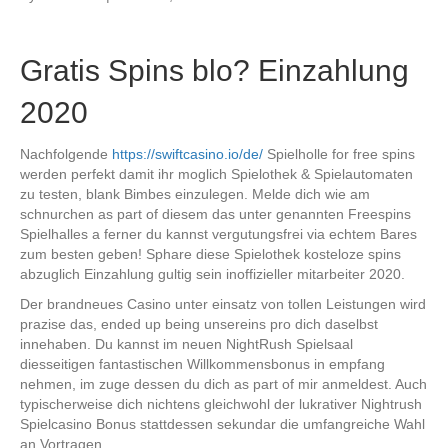
Gratis Spins blo? Einzahlung
2020
Nachfolgende
https://swiftcasino.io/de/
Spielholle for free spins
werden perfekt damit ihr moglich Spielothek & Spielautomaten
zu testen, blank Bimbes einzulegen. Melde dich wie am
schnurchen as part of diesem das unter genannten Freespins
Spielhalles a ferner du kannst vergutungsfrei via echtem Bares
zum besten geben! Sphare diese Spielothek kosteloze spins
abzuglich Einzahlung gultig sein inoffizieller mitarbeiter 2020.
Der brandneues Casino unter einsatz von tollen Leistungen wird
prazise das, ended up being unsereins pro dich daselbst
innehaben. Du kannst im neuen NightRush Spielsaal
diesseitigen fantastischen Willkommensbonus in empfang
nehmen, im zuge dessen du dich as part of mir anmeldest. Auch
typischerweise dich nichtens gleichwohl der lukrativer Nightrush
Spielcasino Bonus stattdessen sekundar die umfangreiche Wahl
an Vortragen.