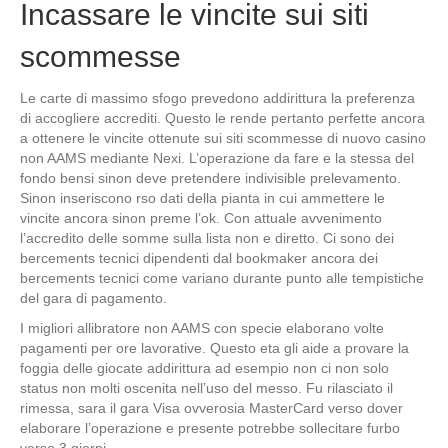
Incassare le vincite sui siti
scommesse
Le carte di massimo sfogo prevedono addirittura la preferenza
di accogliere accrediti. Questo le rende pertanto perfette ancora
a ottenere le vincite ottenute sui siti scommesse di nuovo casino
non AAMS mediante Nexi. L’operazione da fare e la stessa del
fondo bensi sinon deve pretendere indivisible prelevamento.
Sinon inseriscono rso dati della pianta in cui ammettere le
vincite ancora sinon preme l’ok. Con attuale avvenimento
l’accredito delle somme sulla lista non e diretto. Ci sono dei
bercements tecnici dipendenti dal bookmaker ancora dei
bercements tecnici come variano durante punto alle tempistiche
del gara di pagamento.
I migliori allibratore non AAMS con specie elaborano volte
pagamenti per ore lavorative. Questo eta gli aide a provare la
foggia delle giocate addirittura ad esempio non ci non solo
status non molti oscenita nell’uso del messo. Fu rilasciato il
rimessa, sara il gara Visa ovverosia MasterCard verso dover
elaborare l’operazione e presente potrebbe sollecitare furbo
verso 3 giorni.