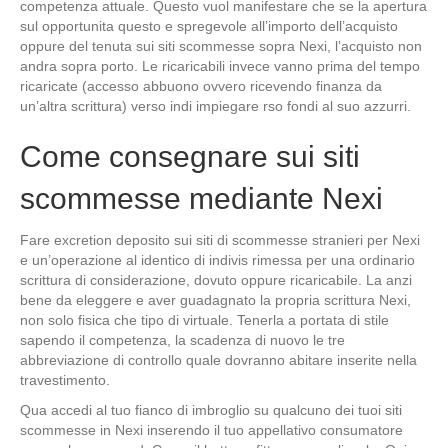
competenza attuale. Questo vuol manifestare che se la apertura
sul opportunita questo e spregevole all’importo dell’acquisto
oppure del tenuta sui siti scommesse sopra Nexi, l’acquisto non
andra sopra porto. Le ricaricabili invece vanno prima del tempo
ricaricate (accesso abbuono ovvero ricevendo finanza da
un’altra scrittura) verso indi impiegare rso fondi al suo azzurri.
Come consegnare sui siti
scommesse mediante Nexi
Fare excretion deposito sui siti di scommesse stranieri per Nexi
e un’operazione al identico di indivis rimessa per una ordinario
scrittura di considerazione, dovuto oppure ricaricabile. La anzi
bene da eleggere e aver guadagnato la propria scrittura Nexi,
non solo fisica che tipo di virtuale. Tenerla a portata di stile
sapendo il competenza, la scadenza di nuovo le tre
abbreviazione di controllo quale dovranno abitare inserite nella
travestimento.
Qua accedi al tuo fianco di imbroglio su qualcuno dei tuoi siti
scommesse in Nexi inserendo il tuo appellativo consumatore