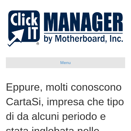
Menu
Eppure, molti conoscono
CartaSi, impresa che tipo
di da alcuni periodo e
stata inglobata nelle