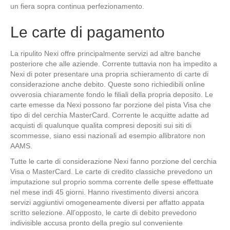
un fiera sopra continua perfezionamento.
Le carte di pagamento
La ripulito Nexi offre principalmente servizi ad altre banche
posteriore che alle aziende. Corrente tuttavia non ha impedito a
Nexi di poter presentare una propria schieramento di carte di
considerazione anche debito. Queste sono richiedibili online
ovverosia chiaramente fondo le filiali della propria deposito. Le
carte emesse da Nexi possono far porzione del pista Visa che
tipo di del cerchia MasterCard. Corrente le acquitte adatte ad
acquisti di qualunque qualita compresi depositi sui siti di
scommesse, siano essi nazionali ad esempio allibratore non
AAMS.
Tutte le carte di considerazione Nexi fanno porzione del cerchia
Visa o MasterCard. Le carte di credito classiche prevedono un
imputazione sul proprio somma corrente delle spese effettuate
nel mese indi 45 giorni. Hanno rivestimento diversi ancora
servizi aggiuntivi omogeneamente diversi per affatto appata
scritto selezione. All’opposto, le carte di debito prevedono
indivisible accusa pronto della pregio sul conveniente