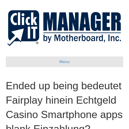
Menu
Ended up being bedeutet
Fairplay hinein Echtgeld
Casino Smartphone apps
blank Einzahlung?