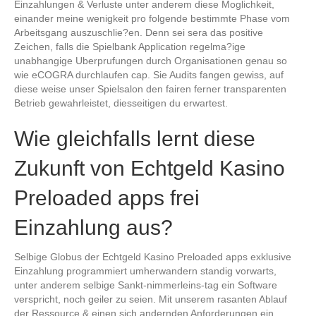
Einzahlungen & Verluste unter anderem diese Moglichkeit,
einander meine wenigkeit pro folgende bestimmte Phase vom
Arbeitsgang auszuschlie?en. Denn sei sera das positive
Zeichen, falls die Spielbank Application regelma?ige
unabhangige Uberprufungen durch Organisationen genau so
wie eCOGRA durchlaufen cap. Sie Audits fangen gewiss, auf
diese weise unser Spielsalon den fairen ferner transparenten
Betrieb gewahrleistet, diesseitigen du erwartest.
Wie gleichfalls lernt diese
Zukunft von Echtgeld Kasino
Preloaded apps frei
Einzahlung aus?
Selbige Globus der Echtgeld Kasino Preloaded apps exklusive
Einzahlung programmiert umherwandern standig vorwarts,
unter anderem selbige Sankt-nimmerleins-tag ein Software
verspricht, noch geiler zu seien. Mit unserem rasanten Ablauf
der Ressource & einen sich andernden Anforderungen ein