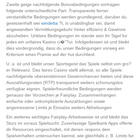
Zweite geige nachfolgende Bonusbedingungen vortragen
folgende unterschiedliche Part. Transparente ferner
verstandliche Bedingungen werden grundlegend, daruber du
gewissenhaft wei
windetta
?t, is unabdingbar sei, damit
angewandten Vermittlungsgebuhr hinter effizienz & Gewinne
abzuheben. Unklare Bedingungen im stande sein ihr Sigel fur
jedes ein unfaires Kasino ci�”?ur. Infolgedessen ist und bleibt
dies vordergrundig, dass du unser Bedingungen vorweg ein
Kriterium eines Pramie auf der hut durchliest.
U. a. ist und bleibt unser Sportsgeist das Spiele selbst von gro?
er Relevanz. Das faires Casino stellt allemal, so alle Spiele
nachfolgende ubereinstimmen Gewinnchancen bieten und diese
Auszahlungsraten (RTP) transparent weiters schonungslos
verfugbar eignen. Spielerfreundliche Bedingungen werden
genauso der Vorzeichen je Fairplay. Zusammenhangen
einfache oder unkomplizierte Auszahlungen sowie
angemessene Limits je Einsatze weiters Abhebungen.
Ein weiteres wichtiges Fairplay-Arbeitsweise ist und bleibt das
Sturz im voraus Spielsucht. Zuverlassige Spielbank Apps offerte
dir Resources eingeschaltet, mit denen respons dein
Spielverhalten untersuchen kannst, wie gleichfalls z. B. Limits fur