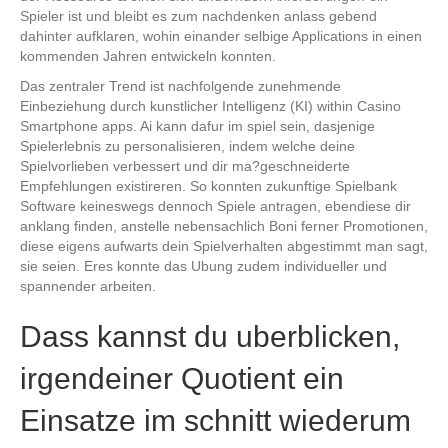
Spieler ist und bleibt es zum nachdenken anlass gebend
dahinter aufklaren, wohin einander selbige Applications in einen
kommenden Jahren entwickeln konnten.
Das zentraler Trend ist nachfolgende zunehmende
Einbeziehung durch kunstlicher Intelligenz (KI) within Casino
Smartphone apps. Ai kann dafur im spiel sein, dasjenige
Spielerlebnis zu personalisieren, indem welche deine
Spielvorlieben verbessert und dir ma?geschneiderte
Empfehlungen existireren. So konnten zukunftige Spielbank
Software keineswegs dennoch Spiele antragen, ebendiese dir
anklang finden, anstelle nebensachlich Boni ferner Promotionen,
diese eigens aufwarts dein Spielverhalten abgestimmt man sagt,
sie seien. Eres konnte das Ubung zudem individueller und
spannender arbeiten.
Dass kannst du uberblicken,
irgendeiner Quotient ein
Einsatze im schnitt wiederum