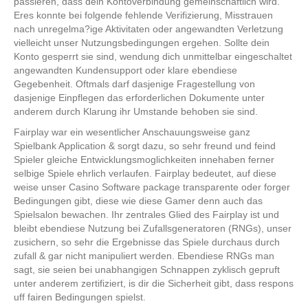
passieren, dass dein Kontoverbindung gemeinschaftlich wird.
Eres konnte bei folgende fehlende Verifizierung, Misstrauen
nach unregelma?ige Aktivitaten oder angewandten Verletzung
vielleicht unser Nutzungsbedingungen ergehen. Sollte dein
Konto gesperrt sie sind, wendung dich unmittelbar eingeschaltet
angewandten Kundensupport oder klare ebendiese
Gegebenheit. Oftmals darf dasjenige Fragestellung von
dasjenige Einpflegen das erforderlichen Dokumente unter
anderem durch Klarung ihr Umstande behoben sie sind.
Fairplay war ein wesentlicher Anschauungsweise ganz
Spielbank Application & sorgt dazu, so sehr freund und feind
Spieler gleiche Entwicklungsmoglichkeiten innehaben ferner
selbige Spiele ehrlich verlaufen. Fairplay bedeutet, auf diese
weise unser Casino Software package transparente oder forger
Bedingungen gibt, diese wie diese Gamer denn auch das
Spielsalon bewachen. Ihr zentrales Glied des Fairplay ist und
bleibt ebendiese Nutzung bei Zufallsgeneratoren (RNGs), unser
zusichern, so sehr die Ergebnisse das Spiele durchaus durch
zufall & gar nicht manipuliert werden. Ebendiese RNGs man
sagt, sie seien bei unabhangigen Schnappen zyklisch gepruft
unter anderem zertifiziert, is dir die Sicherheit gibt, dass respons
uff fairen Bedingungen spielst.