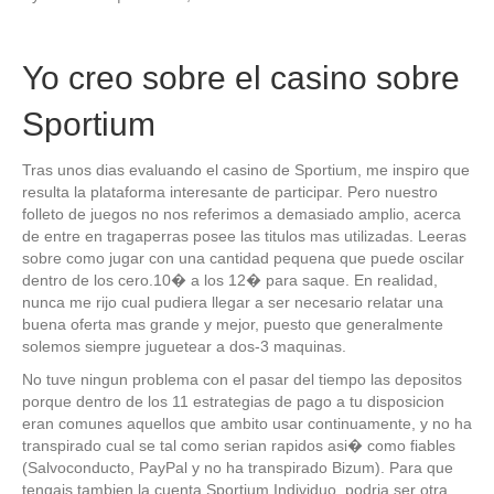
Yo creo sobre el casino sobre
Sportium
Tras unos dias evaluando el casino de Sportium, me inspiro que
resulta la plataforma interesante de participar. Pero nuestro
folleto de juegos no nos referimos a demasiado amplio, acerca
de entre en tragaperras posee las titulos mas utilizadas. Leeras
sobre como jugar con una cantidad pequena que puede oscilar
dentro de los cero.10� a los 12� para saque. En realidad,
nunca me rijo cual pudiera llegar a ser necesario relatar una
buena oferta mas grande y mejor, puesto que generalmente
solemos siempre juguetear a dos-3 maquinas.
No tuve ningun problema con el pasar del tiempo las depositos
porque dentro de los 11 estrategias de pago a tu disposicion
eran comunes aquellos que ambito usar continuamente, y no ha
transpirado cual se tal como serian rapidos asi� como fiables
(Salvoconducto, PayPal y no ha transpirado Bizum). Para que
tengais tambien la cuenta Sportium Individuo, podria ser otra