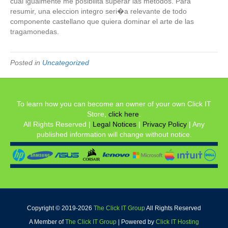
cual igualmente me posibilita superar las metodos. Para
resumir, una eleccion integro seri�a relevante de todo
componente castellano que quiera dominar el arte de las
tragamonedas.
Posted in
Uncategorized
To learn how you can become an owner of your own Click IT
Store,
click here
.
All Rights Reserved |
Legal Notices
|
Privacy Policy
| Any
published information will change without notice.
Copyright © 2019-
2026
The Click IT Group
All Rights Reserved
A Member of
The Click IT Group
|
Powered by
Click IT Hosting