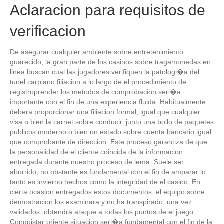
Aclaracion para requisitos de
verificacion
De asegurar cualquier ambiente sobre entretenimiento
guarecido, la gran parte de los casinos sobre tragamonedas en
linea buscan cual las jugadores verifiquen la patologi�a del
tunel carpiano filiacion a lo largo de el procedimiento de
registroprender los metodos de comprobacion seri�a
importante con el fin de una experiencia fluida. Habitualmente,
debera proporcionar una filiacion formal, igual que cualquier
visa o bien la carnet sobre conducir, junto una bollo de paquetes
publicos moderno o bien un estado sobre cuenta bancario igual
que comprobante de direccion. Este proceso garantiza de que
la personalidad de el cliente coincida de la informacion
entregada durante nuestro proceso de lema. Suele ser
aburrido, no obstante es fundamental con el fin de amparar lo
tanto es invierno hechos como la integridad de el casino. En
cierta ocasion entregados estos documentos, el equipo sobre
demostracion los examinara y no ha transpirado, una vez
validados, obtendra ataque a todas los puntos de el juego.
Conquistar oriente situacion seri�a fundamental con el fin de la