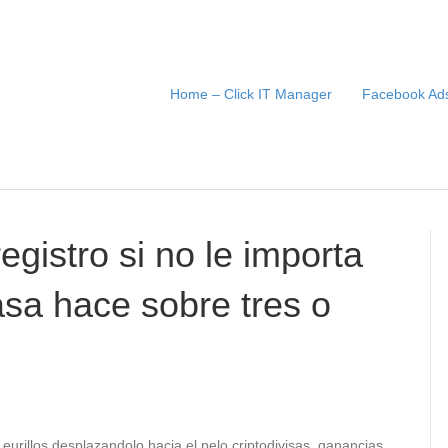
Home – Click IT Manager
Facebook Ads
gistro si no le importa
asa hace sobre tres o
 eurillos desplazandolo hacia el pelo criptodivisas, ganancias