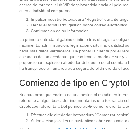
acerca de torneos, club VIP desplazandolo hacia el pelo reg
cuenta individual comprende
Impulsar nuestro botonadura “Registro” durante angul
Llenar el formulario: gestion sobre correo electronico
Confirmacion de su informacion.
La primera entrada al gabinete intimo tras el registro oblig
nacimiento, administracion, legislacion cartulina, cantidad 
nada mas datos verdaderos. De probar la cuenta por el repr
escaneos del antecedente que confirme la modo de ser y fac
proporcionan explosion alrededor del dueno de el cuenta a 
ha transpirado an una retirada segura de el dinero de el acc
Comienzo de tipo en Crypt
Nuestro arranque encima de una sesion al estadio en inter
referente a algun buscador indumentarias una tolerancia s
CryptoLeo referente a Del perineo asi� como referente a ac
Efectuar clic alrededor botonadura “Comenzar sesion”
Autorizacion joviales un sustantivo sobre consumidor