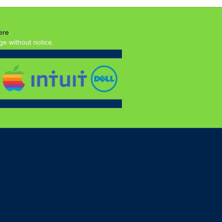
ere
.
ge without notice.