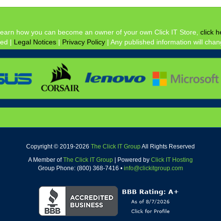
learn how you can become an owner of your own Click IT Store,
click h
ved |
Legal Notices
|
Privacy Policy
| Any published information will chan
Copyright © 2019-
2026
The Click IT Group
All Rights Reserved
A Member of
The Click IT Group
|
Powered by
Click IT Hosting
Group Phone: (800) 368-7416 •
info@clickitgroup.com