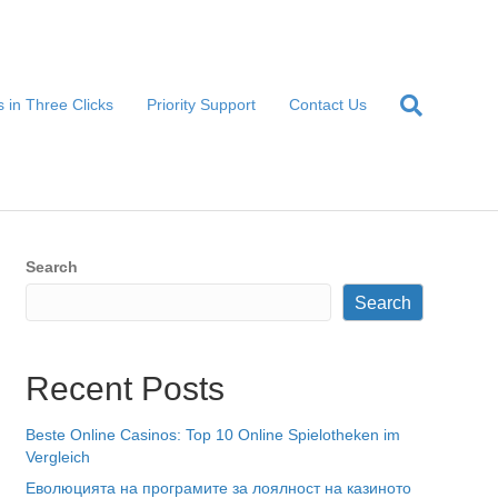
 in Three Clicks
Priority Support
Contact Us
Search
Search
Recent Posts
Beste Online Casinos: Top 10 Online Spielotheken im
Vergleich
Еволюцията на програмите за лоялност на казиното