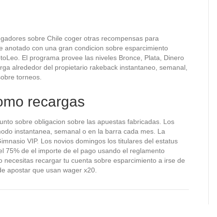
 jugadores sobre Chile coger otras recompensas para
ente anotado con una gran condicion sobre esparcimiento
toLeo. El programa provee las niveles Bronce, Plata, Dinero
orga alrededor del propietario rakeback instantaneo, semanal,
sobre torneos.
omo recargas
unto sobre obligacion sobre las apuestas fabricadas. Los
 modo instantanea, semanal o en la barra cada mes. La
mnasio VIP. Los novios domingos los titulares del estatus
l 75% de el importe de el pago usando el reglamento
 necesitas recargar tu cuenta sobre esparcimiento a irse de
 de apostar que usan wager x20.