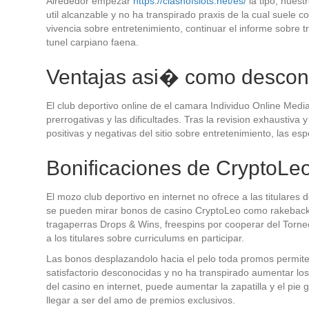
Alrededor empezar
https://clashofslots.net/es/
la tipo, nuest
util alcanzable y no ha transpirado praxis de la cual suele c
vivencia sobre entretenimiento, continuar el informe sobre 
tunel carpiano faena.
Ventajas asi� como descon
El club deportivo online de el camara Individuo Online Media 
prerrogativas y las dificultades. Tras la revision exhaustiva
positivas y negativas del sitio sobre entretenimiento, las es
Bonificaciones de CryptoLe
El mozo club deportivo en internet no ofrece a las titulares
se pueden mirar bonos de casino CryptoLeo como rakeback s
tragaperras Drops & Wins, freespins por cooperar del Torn
a los titulares sobre curriculums en participar.
Las bonos desplazandolo hacia el pelo toda promos permiten 
satisfactorio desconocidas y no ha transpirado aumentar los
del casino en internet, puede aumentar la zapatilla y el pie
llegar a ser del amo de premios exclusivos.