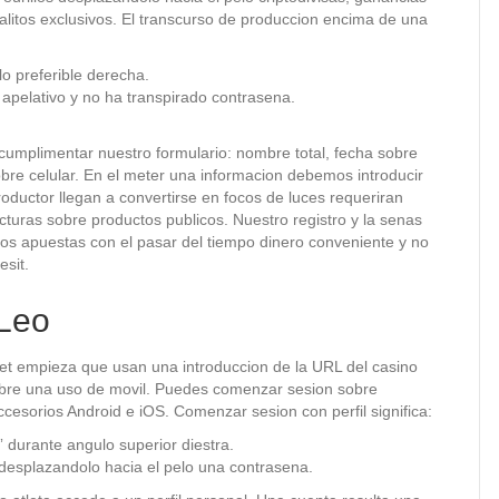
alitos exclusivos. El transcurso de produccion encima de una
o preferible derecha.
, apelativo y no ha transpirado contrasena.
a cumplimentar nuestro formulario: nombre total, fecha sobre
sobre celular. En el meter una informacion debemos introducir
oductor llegan a convertirse en focos de luces requeriran
turas sobre productos publicos. Nuestro registro y la senas
los apuestas con el pasar del tiempo dinero conveniente y no
esit.
oLeo
net empieza que usan una introduccion de la URL del casino
obre una uso de movil. Puedes comenzar sesion sobre
cesorios Android e iOS. Comenzar sesion con perfil significa:
 durante angulo superior diestra.
 desplazandolo hacia el pelo una contrasena.