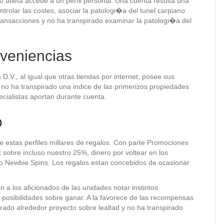
ro atleta accede a un perfil personal. Una cuenta resulta una
ontrolar las costes, asociar la patologi�a del tunel carpiano
transacciones y no ha transpirado examinar la patologi�a del
veniencias
D.V., al igual que otras tiendas por internet, posee sus
 y no ha transpirado una indice de las primerizos propiedades
pecialistas aportan durante cuenta.
o
 de estas perfiles millares de regalos. Con parte Promociones
obre incluso nuestro 25%, dinero por voltear en los
eo Newbie Spins. Los regalos estan concebidos de ocasionar
a los aficionados de las unidades notar instintos
 posibilidades sobre ganar. A la favorece de las recompensas
 grado alrededor proyecto sobre lealtad y no ha transpirado