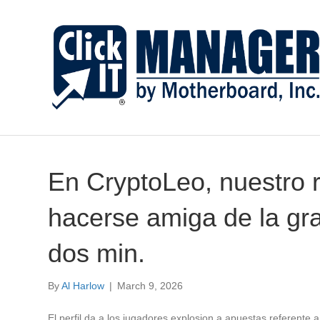
En CryptoLeo, nuestro re
hacerse amiga de la gr
dos min.
By
Al Harlow
|
March 9, 2026
El perfil da a los jugadores explosion a apuestas referente a