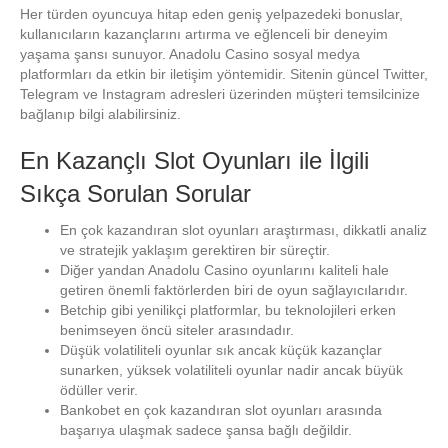
Her türden oyuncuya hitap eden geniş yelpazedeki bonuslar,
kullanıcıların kazançlarını artırma ve eğlenceli bir deneyim
yaşama şansı sunuyor. Anadolu Casino sosyal medya
platformları da etkin bir iletişim yöntemidir. Sitenin güncel Twitter,
Telegram ve Instagram adresleri üzerinden müşteri temsilcinize
bağlanıp bilgi alabilirsiniz.
En Kazançlı Slot Oyunları ile İlgili
Sıkça Sorulan Sorular
En çok kazandıran slot oyunları araştırması, dikkatli analiz
ve stratejik yaklaşım gerektiren bir süreçtir.
Diğer yandan Anadolu Casino oyunlarını kaliteli hale
getiren önemli faktörlerden biri de oyun sağlayıcılarıdır.
Betchip gibi yenilikçi platformlar, bu teknolojileri erken
benimseyen öncü siteler arasındadır.
Düşük volatiliteli oyunlar sık ancak küçük kazançlar
sunarken, yüksek volatiliteli oyunlar nadir ancak büyük
ödüller verir.
Bankobet en çok kazandıran slot oyunları arasında
başarıya ulaşmak sadece şansa bağlı değildir.