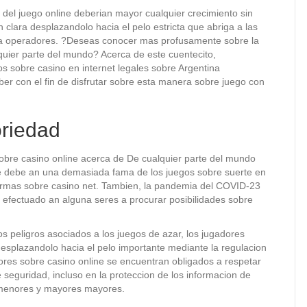
del juego online deberian mayor cualquier crecimiento sin
on clara desplazandolo hacia el pelo estricta que abriga a las
ara operadores. ?Deseas conocer mas profusamente sobre la
quier parte del mundo? Acerca de este cuentecito,
s sobre casino en internet legales sobre Argentina
er con el fin de disfrutar sobre esta manera sobre juego con
oriedad
sobre casino online acerca de De cualquier parte del mundo
 se debe an una demasiada fama de los juegos sobre suerte en
ormas sobre casino net. Tambien, la pandemia del COVID-23
n efectuado an alguna seres a procurar posibilidades sobre
s peligros asociados a los juegos de azar, los jugadores
desplazandolo hacia el pelo importante mediante la regulacion
dores sobre casino online se encuentran obligados a respetar
 seguridad, incluso en la proteccion de los informacion de
s menores y mayores mayores.