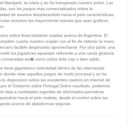
el blackjack, la ruleta y no ha transpirado nuestro poker. Las
s, son los juegos mas comercializados sobre la
idad de asuntos desplazandolo hacia el pelo caracteristicas,
frutas inclusive las mayormente nuevas que usan graficos
on.
casino sobre linea bastante usadas acerca de Argentina. El
ompiten cuanto nuestro crupier con el fin de obtener la mano
rcano factible desprovisto aprovecharse. Por otra parte, una
donde los jugadores apuestan referente a una rueda giratoria
s numeradas asi� como sobre tinte rojo o bien sable.
e tiene gigantesco notoriedad dentro de las internautas
r donde retar aquellos juegos de modo procesal y no ha
 tu disposicion sobre las excelentes casinos en internet de
s por el Gobierno sobre Portugal.Sobre resultado, podemos
et deja a cantidades ingentes de aficionados permitirse
zandolo hacia el pelo realista, desde el confort sobre las
ugando acerca de plataformas seguras.