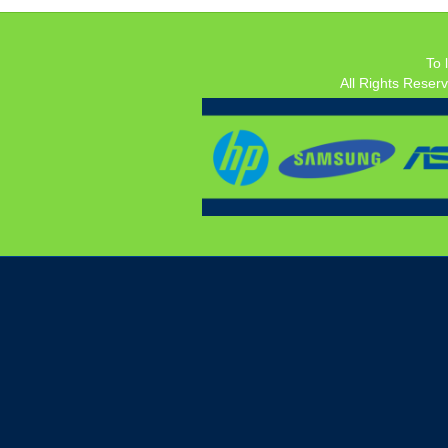
To 
All Rights Reser