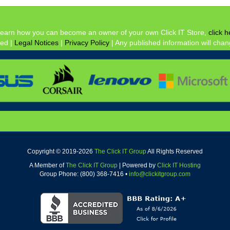
learn how you can become an owner of your own Click IT Store,
click h
ved |
Legal Notices
|
Privacy Policy
| Any published information will chan
Copyright © 2019-
2026
The Click IT Group
All Rights Reserved
A Member of
The Click IT Group
|
Powered by
Click IT Hosting
Group Phone: (800) 368-7416 •
info@clickitgroup.com