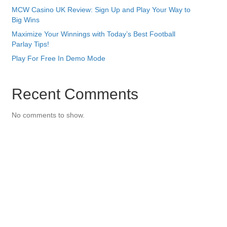
MCW Casino UK Review: Sign Up and Play Your Way to
Big Wins
Maximize Your Winnings with Today’s Best Football
Parlay Tips!
Play For Free In Demo Mode
Recent Comments
No comments to show.