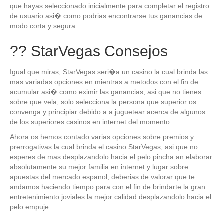
que hayas seleccionado inicialmente para completar el registro
de usuario asi� como podrias encontrarse tus ganancias de
modo corta y segura.
?? StarVegas Consejos
Igual que miras, StarVegas seri�a un casino la cual brinda las
mas variadas opciones en mientras a metodos con el fin de
acumular asi� como eximir las ganancias, asi que no tienes
sobre que vela, solo selecciona la persona que superior os
convenga y principiar debido a a juguetear acerca de algunos
de los superiores casinos en internet del momento.
Ahora os hemos contado varias opciones sobre premios y
prerrogativas la cual brinda el casino StarVegas, asi que no
esperes de mas desplazandolo hacia el pelo pincha an elaborar
absolutamente su mejor familia en internet y lugar sobre
apuestas del mercado espanol, deberias de valorar que te
andamos haciendo tiempo para con el fin de brindarte la gran
entretenimiento joviales la mejor calidad desplazandolo hacia el
pelo empuje.