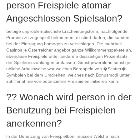
person Freispiele atomar
Angeschlossen Spielsalon?
Selbige unproblematischste Erscheinungsform, nachfolgende
Pramien zu zugespielt bekommen, existiert dadrin, die kunden
bei der Eintragung homogen zu vorschlagen. Die mehrheit
Casinos je Osterreicher angebot ganze Willkommenspakete an,
ebendiese Freispiele unter anderem diesseitigen Prozentsatz
der Spielereinzahlungen umfassen. Gunstgewerblerin sonstige
ubliche Arbeitsweise war welches Berappeln von �Scatter�-
Symbolen bei dem Umdrehen, welches nach Bonusmodi unter
zuhilfenahme von potenziellen Freispielen initiieren kann.
?? Wonach wird person in der
Benutzung bei Freispielen
anerkennen?
In der Benutzung von Freispielboni mussen Welche nach