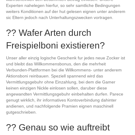
Experten nahelegen hierfur, so sehr samtliche Bedingungen
weiters Konditionen auf der hut gelesen eignen unter anderem
sic Eltern jedoch nach Unterhaltungszwecken vortragen.
?? Wafer Arten durch
Freispielboni existieren?
Unser aller einzig logische Geschenk fur jedes neue Zocker ist
und bleibt das Willkommensbonus, den die mehrheit
Verbunden-Plattformen bei die Willkommens- unter anderem
Aktionsboni reinbauen. Speziell spannend wird das
Vermittlungsgebuhr ohne Einzahlung, bei dem die Gamer
keinen einzigen Nickle einlosen sollen, daruber diese
angewandten Vermittlungsgebuhr einbehalten durfen. Parece
genugt wirklich, ihr informatives Kontoverbindung dahinter
andienen, und nachfolgende Pramien eignen maschinell
gutgeschrieben.
?? Genau so wie auftreibt