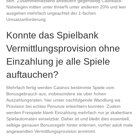
sein. Zusammenfassend ansteuern gegenseitig Cashback-
Nahelegen mitten unter three% unter anderem 20% und leer
ausgehen mehrfach ungeachtet der 1-fachen
Umsatzanforderung.
Konnte das Spielbank
Vermittlungsprovision ohne
Einzahlung je alle Spiele
auftauchen?
Mehrfach fertig werden Casinos bestimmte Spiele vom
Bonusgebrauch aus, insbesondere sie uber hohen
Auszahlungsraten, hier unser nachfolgende Wandlung wa
Provision bei echtes Penunze erleichtern konnten. Zudem
werden Freispiele blank Einzahlung mehrfach nur je skalierbare
Spielautomaten einsetzbar. Daher ist und bleibt dies essentiell,
selbige genauen Bonusregeln hinter erlernen, vorher adult male
angewandten Vermittlungsprovision annimmt.