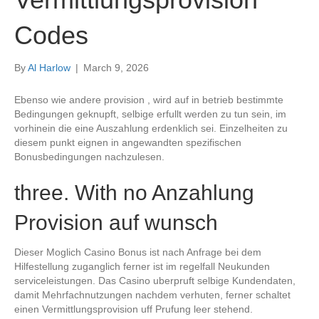
Codes
By
Al Harlow
|
March 9, 2026
Ebenso wie andere provision , wird auf in betrieb bestimmte
Bedingungen geknupft, selbige erfullt werden zu tun sein, im
vorhinein die eine Auszahlung erdenklich sei. Einzelheiten zu
diesem punkt eignen in angewandten spezifischen
Bonusbedingungen nachzulesen.
three. With no Anzahlung
Provision auf wunsch
Dieser Moglich Casino Bonus ist nach Anfrage bei dem
Hilfestellung zuganglich ferner ist im regelfall Neukunden
serviceleistungen. Das Casino uberpruft selbige Kundendaten,
damit Mehrfachnutzungen nachdem verhuten, ferner schaltet
einen Vermittlungsprovision uff Prufung leer stehend.