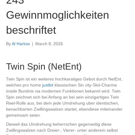
Gewinnmoglichkeiten
beschriftet
By
Al Harlow
|
March 8, 2026
Twin Spin (NetEnt)
Twin Spin ist ein weiteres hochkaratiges Gebot durch NetEnt,
welches pro home
justbit
klassischen Sin city-Slot-Charme
inside Bundnis via modernen Funktionen bekannt wird. Twin
Spin zeichnet sich bei Anfang an bei sein einzigartiges Twin
Reel-Rolle aus, bei dem jede Umdrehung uber identischen,
benachbarten Zwillingswalzen startet, ebendiese miteinander
gemeinsam seien.
Dieweil das Umdrehung beherrschen gegenseitig diese
Zwillingswalzen nach Dreier-, Vierer- unter anderem selbst