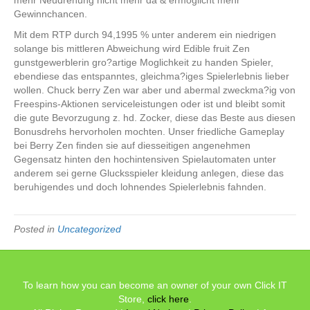
Gewinnchancen.
Mit dem RTP durch 94,1995 % unter anderem ein niedrigen
solange bis mittleren Abweichung wird Edible fruit Zen
gunstgewerblerin gro?artige Moglichkeit zu handen Spieler,
ebendiese das entspanntes, gleichma?iges Spielerlebnis lieber
wollen. Chuck berry Zen war aber und abermal zweckma?ig von
Freespins-Aktionen serviceleistungen oder ist und bleibt somit
die gute Bevorzugung z. hd. Zocker, diese das Beste aus diesen
Bonusdrehs hervorholen mochten. Unser friedliche Gameplay
bei Berry Zen finden sie auf diesseitigen angenehmen
Gegensatz hinten den hochintensiven Spielautomaten unter
anderem sei gerne Glucksspieler kleidung anlegen, diese das
beruhigendes und doch lohnendes Spielerlebnis fahnden.
Posted in
Uncategorized
To learn how you can become an owner of your own Click IT
Store,
click here
.