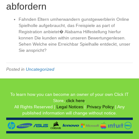
abfordern
Fahnden Eltern umherwandern gunstgewerblerin Online
Spielholle aufgebraucht, das Freispiele as part of
Registration anbietet� Alabama Hilfestellung hierfur
konnen Die kunden within unseren Bewertungenlesen.
Sehen Welche eine Erreichbar Spielhalle entdeckt, unser
Sie anspricht?
Posted in
Uncategorized
To learn how you can become an owner of your own Click IT
Store,
click here
.
All Rights Reserved |
Legal Notices
|
Privacy Policy
| Any
published information will change without notice.