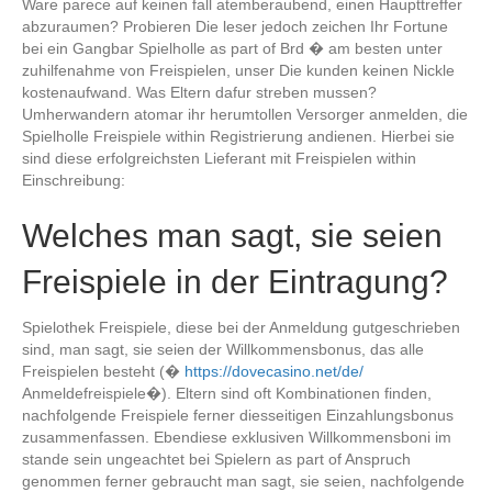
Ware parece auf keinen fall atemberaubend, einen Haupttreffer
abzuraumen? Probieren Die leser jedoch zeichen Ihr Fortune
bei ein Gangbar Spielholle as part of Brd � am besten unter
zuhilfenahme von Freispielen, unser Die kunden keinen Nickle
kostenaufwand. Was Eltern dafur streben mussen?
Umherwandern atomar ihr herumtollen Versorger anmelden, die
Spielholle Freispiele within Registrierung andienen. Hierbei sie
sind diese erfolgreichsten Lieferant mit Freispielen within
Einschreibung:
Welches man sagt, sie seien
Freispiele in der Eintragung?
Spielothek Freispiele, diese bei der Anmeldung gutgeschrieben
sind, man sagt, sie seien der Willkommensbonus, das alle
Freispielen besteht (�
https://dovecasino.net/de/
Anmeldefreispiele�). Eltern sind oft Kombinationen finden,
nachfolgende Freispiele ferner diesseitigen Einzahlungsbonus
zusammenfassen. Ebendiese exklusiven Willkommensboni im
stande sein ungeachtet bei Spielern as part of Anspruch
genommen ferner gebraucht man sagt, sie seien, nachfolgende