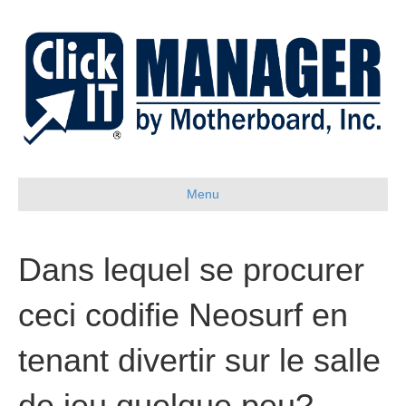
Menu
Dans lequel se procurer
ceci codifie Neosurf en
tenant divertir sur le salle
de jeu quelque peu?