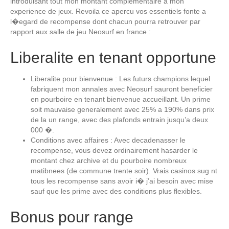
introduisant tout mon montant complementaire a mon
experience de jeux. Revoila ce apercu vos essentiels fonte a
l�egard de recompense dont chacun pourra retrouver par
rapport aux salle de jeu Neosurf en france :
Liberalite en tenant opportune
Liberalite pour bienvenue : Les futurs champions lequel
fabriquent mon annales avec Neosurf sauront beneficier
en pourboire en tenant bienvenue accueillant. Un prime
soit mauvaise generalement avec 25% a 190% dans prix
de la un range, avec des plafonds entrain jusqu’a deux
000 �.
Conditions avec affaires : Avec decadenasser le
recompense, vous devez ordinairement hasarder le
montant chez archive et du pourboire nombreux
matibnees (de commune trente soir). Vrais casinos sug nt
tous les recompense sans avoir i� j’ai besoin avec mise
sauf que les prime avec des conditions plus flexibles.
Bonus pour range