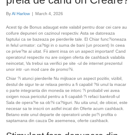
By
Al Harlow
|
March 4, 2026
Acest tip de Bonus adaugat este valabil pentru doar cei care au
coifure depuneri on cazinoul respectiv. Asta se datoreaza
faptului ca se bazeaza pe pierderile tale. El Chiar func?ioneaza
in felul urmator: ca?tigi in o suma de bani (un procent) In ceea
ce prive?te ai uitat. Fii atent insa on un aspect important! Cand
operatorul respectiv nu are oxigen oferta de cashback valabila
neincetat, Va trebui sa verifici pe site -ul de internet prezentul
unor intr -un mod care de promo?ii.
Chiar ?i atunci pierderile Nu mijloace un aspect pozitiv, vizibil,
destul de sigur te-ar relaxa pentru a fi capabil ?tii unul la macar
o parte integranta din moneda se intorc ?i probabil vei avea
oxigen noua pericolul pentru a fi capabil-?i refaci bankroll-ul
Sala de opera?ie sa ob?ii ca?tiguri. Nu uita unul, de obicei, este
necesar sa te inscrii on astfel incat din Oferte acum cashback.
Betano este unul departe de operatorii unde po?i profita o
saptamana din cauza De asemenea, oferte cashback.