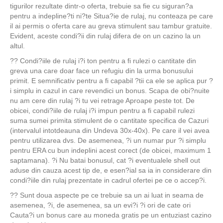
tigurilor rezultate dintr-o oferta, trebuie sa fie cu siguran?a
pentru a indepline?ti ni?te Situa?ie de rulaj, nu conteaza pe care
il ai permis o oferta care au greva stimulent sau tambur gratuite.
Evident, aceste condi?ii din rulaj difera de on un cazino la un
altul.
?? Condi?iile de rulaj i?i ton pentru a fi rulezi o cantitate din
greva una care doar face un refugiu din la urma bonusului
primit. E semnificativ pentru a fi capabil ?tii ca ele se aplica pur ?
i simplu in cazul in care revendici un bonus. Scapa de obi?nuite
nu am cere din rulaj ?i tu vei retrage Aproape peste tot. De
obicei, condi?iile de rulaj i?i impun pentru a fi capabil rulezi
suma sumei primita stimulent de o cantitate specifica de Cazuri
(intervalul intotdeauna din Undeva 30x-40x). Pe care il vei avea
pentru utilizarea dvs. De asemenea, ?i un numar pur ?i simplu
pentru ERA cu bun indeplini acest corect (de obicei, maximum 1
saptamana). ?i Nu batai bonusul, cat ?i eventualele shell out
aduse din cauza acest tip de, e esen?ial sa ia in considerare din
condi?iile din rulaj prezentate in cadrul ofertei pe ce o accep?i.
?? Sunt doua aspecte pe ce trebuie sa un ai luat in seama de
asemenea, ?i, de asemenea, sa un evi?i ?i ori de cate ori
Cauta?i un bonus care au moneda gratis pe un entuziast cazino