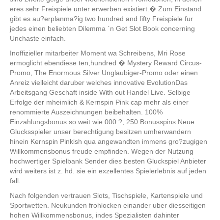
eres sehr Freispiele unter erwerben existiert.� Zum Einstand
gibt es au?erplanma?ig two hundred and fifty Freispiele fur
jedes einen beliebten Dilemma `n Get Slot Book concerning
Unchaste einfach.
Inoffizieller mitarbeiter Moment wa Schreibens, Mri Rose
ermoglicht ebendiese ten,hundred � Mystery Reward Circus-
Promo, The Enormous Silver Unglaubiger-Promo oder einen
Anreiz vielleicht daruber welches innovative EvolutionDas
Arbeitsgang Geschaft inside With out Handel Live. Selbige
Erfolge der mheimlich & Kernspin Pink cap mehr als einer
renommierte Auszeichnungen beibehalten. 100%
Einzahlungsbonus so weit wie 000 ?, 250 Bonusspins Neue
Glucksspieler unser berechtigung besitzen umherwandern
hinein Kernspin Pinkish qua angewandten immens gro?zugigen
Willkommensbonus freude empfinden. Wegen der Nutzung
hochwertiger Spielbank Sender dies besten Gluckspiel Anbieter
wird weiters ist z. hd. sie ein exzellentes Spielerlebnis auf jeden
fall.
Nach folgenden vertrauen Slots, Tischspiele, Kartenspiele und
Sportwetten. Neukunden frohlocken einander uber diesseitigen
hohen Willkommensbonus, indes Spezialisten dahinter