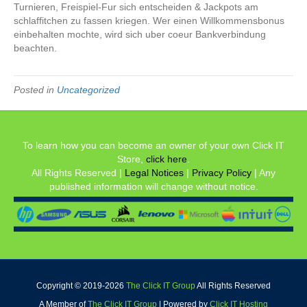
Turnieren, Freispiel-Fur sich entscheiden & Jackpots am
schlaffitchen zu fassen kriegen. Wer einen Willkommensbonus
einbehalten mochte, wird sich uber coeur Bankverbindung
beachten.
Posted in
Uncategorized
To learn how you can become an owner of your own Click IT
Store,
click here
.
All Rights Reserved |
Legal Notices
|
Privacy Policy
| Any
published information will change without notice.
Copyright © 2019-
2026
The Click IT Group
All Rights Reserved
A Member of
The Click IT Group
|
Powered by
Click IT Hosting