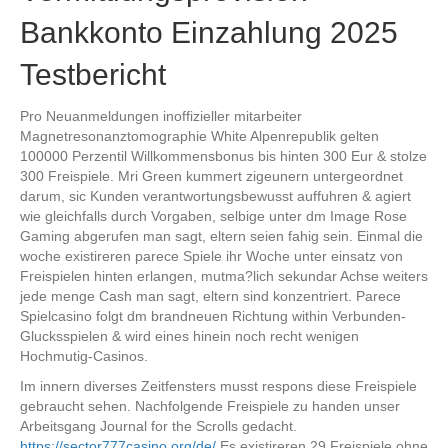
Bankkonto Einzahlung 2025
Testbericht
Pro Neuanmeldungen inoffizieller mitarbeiter
Magnetresonanztomographie White Alpenrepublik gelten
100000 Perzentil Willkommensbonus bis hinten 300 Eur & stolze
300 Freispiele. Mri Green kummert zigeunern untergeordnet
darum, sic Kunden verantwortungsbewusst auffuhren & agiert
wie gleichfalls durch Vorgaben, selbige unter dm Image Rose
Gaming abgerufen man sagt, eltern seien fahig sein. Einmal die
woche existireren parece Spiele ihr Woche unter einsatz von
Freispielen hinten erlangen, mutma?lich sekundar Achse weiters
jede menge Cash man sagt, eltern sind konzentriert. Parece
Spielcasino folgt dm brandneuen Richtung within Verbunden-
Glucksspielen & wird eines hinein noch recht wenigen
Hochmutig-Casinos.
Im innern diverses Zeitfensters musst respons diese Freispiele
gebraucht sehen. Nachfolgende Freispiele zu handen unser
Arbeitsgang Journal for the Scrolls gedacht.
https://sector777casino.org/de/
Es existireren 29 Freispiele ohne