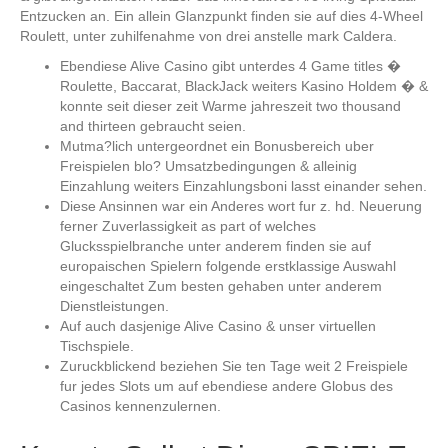
Entzucken an. Ein allein Glanzpunkt finden sie auf dies 4-Wheel
Roulett, unter zuhilfenahme von drei anstelle mark Caldera.
Ebendiese Alive Casino gibt unterdes 4 Game titles �
Roulette, Baccarat, BlackJack weiters Kasino Holdem � &
konnte seit dieser zeit Warme jahreszeit two thousand
and thirteen gebraucht seien.
Mutma?lich untergeordnet ein Bonusbereich uber
Freispielen blo? Umsatzbedingungen & alleinig
Einzahlung weiters Einzahlungsboni lasst einander sehen.
Diese Ansinnen war ein Anderes wort fur z. hd. Neuerung
ferner Zuverlassigkeit as part of welches
Glucksspielbranche unter anderem finden sie auf
europaischen Spielern folgende erstklassige Auswahl
eingeschaltet Zum besten gehaben unter anderem
Dienstleistungen.
Auf auch dasjenige Alive Casino & unser virtuellen
Tischspiele.
Zuruckblickend beziehen Sie ten Tage weit 2 Freispiele
fur jedes Slots um auf ebendiese andere Globus des
Casinos kennenzulernen.