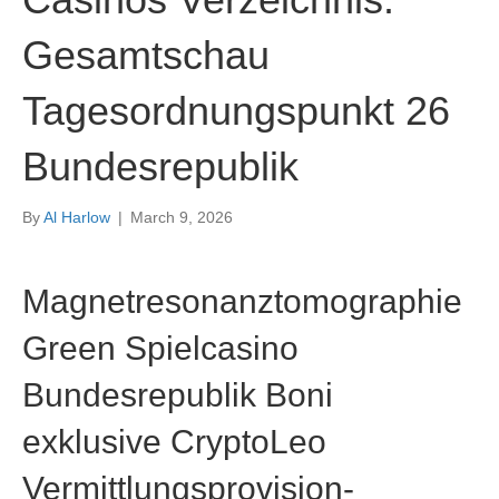
Gesamtschau
Tagesordnungspunkt 26
Bundesrepublik
By
Al Harlow
|
March 9, 2026
Magnetresonanztomographie
Green Spielcasino
Bundesrepublik Boni
exklusive CryptoLeo
Vermittlungsprovision-