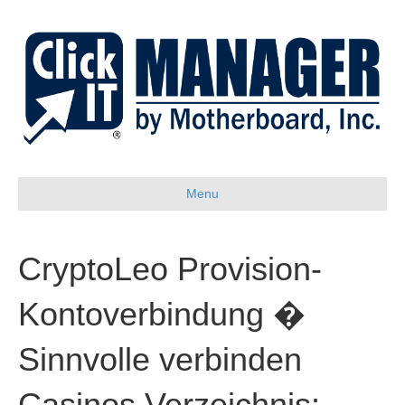
Menu
CryptoLeo Provision-
Kontoverbindung �
Sinnvolle verbinden
Casinos Verzeichnis: