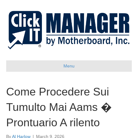
Menu
Come Procedere Sui
Tumulto Mai Aams �
Prontuario A rilento
By
Al Harlow
|
March 9, 2026