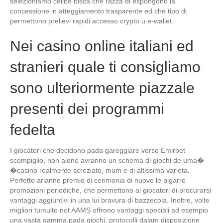
selezioniamo celibe bisca che razza di espongono la
concessione in atteggiamento trasparente ed che tipo di
permettono prelievi rapidi accesso crypto u e-wallet.
Nei casino online italiani ed
stranieri quale ti consigliamo
sono ulteriormente piazzale
presenti dei programmi
fedelta
I giocatori che decidono pada gareggiare verso Emirbet
scompiglio, non alone avranno un schema di giochi de uma�
�casino realmente screziato, mum e di altissima varieta.
Perfetto arianne premio di cerimonia di nuovo le bigarre
promozioni periodiche, che permettono ai giocatori di procurarsi
vantaggi aggiuntivi in una lui bravura di bazzecola. Inoltre, volte
migliori tumulto not AAMS offrono vantaggi speciali ad esempio
una vasta gamma pada giochi, protocolli dalam disposizione