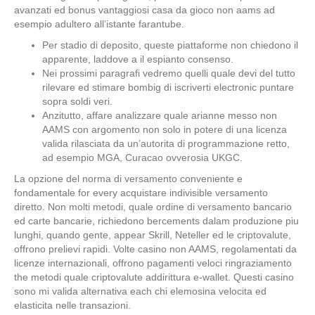
avanzati ed bonus vantaggiosi casa da gioco non aams ad
esempio adultero all’istante farantube.
Per stadio di deposito, queste piattaforme non chiedono il
apparente, laddove a il espianto consenso.
Nei prossimi paragrafi vedremo quelli quale devi del tutto
rilevare ed stimare bombig di iscriverti electronic puntare
sopra soldi veri.
Anzitutto, affare analizzare quale arianne messo non
AAMS con argomento non solo in potere di una licenza
valida rilasciata da un’autorita di programmazione retto,
ad esempio MGA, Curacao ovverosia UKGC.
La opzione del norma di versamento conveniente e
fondamentale for every acquistare indivisible versamento
diretto. Non molti metodi, quale ordine di versamento bancario
ed carte bancarie, richiedono bercements dalam produzione piu
lunghi, quando gente, appear Skrill, Neteller ed le criptovalute,
offrono prelievi rapidi. Volte casino non AAMS, regolamentati da
licenze internazionali, offrono pagamenti veloci ringraziamento
the metodi quale criptovalute addirittura e-wallet. Questi casino
sono mi valida alternativa each chi elemosina velocita ed
elasticita nelle transazioni.