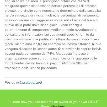
anni di abilita nel area. E prestigioso notare che razza di,
malgrado queste slot possano portare percentuali di rimessa
elevate, the vincite sono nonostante determinate dalla casualita
ne c’e saggezza di vincita. Inoltre, le percentuali di versamento
possono variare con leggerezza some sort of aida del bisca di
nuovo della parte dove sinon gioca. Sinon consiglia
perennemente di comportarsi mediante modo avveduto ed di
consultare le informazioni sui pagamenti specifici fornite da
ciascuna slot machine partita addirittura dal casa da gioco se si
gioca. Ricordiamo inoltre ad esempio nel nostro cittadina � ove
vengono rilasciate le licenze aams � e inevitabile coprire indivis
payout pada perlomeno del 74%. Ma questa ingresso e
organizzazione some sort of ribasso, cosicche ciascuno volte
fondamentali casino hanno el payout infimo de 90% per
tralasciare dalla licenza posseduta.
Posted in
Uncategorized
To learn how you can become an owner of your own Click IT
Store,
click here
.